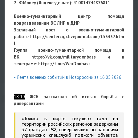
2. ЮMoney (Яндекс-деньги):
410014744876811
Военно-гуманитарный центр помощи
подразделениям ВС ЛНР и ДНР
Заглавный пост о военно-гуманитарной
работе
https://centercigr.livejournal.com/153337.htm
l
Группа военно-гуманитарной помощи в
ВК https://vk.com/militarydonbass и в
телеграме: https://t.me/WarDonbass
- Лента военных событий в Новороссии за 16.05.2026
18:10
ФСБ рассказала об итогах борьбы с
диверсантами
«Только в марте текущего года на
территории российских регионов задержаны
37 граждан РФ, совершивших по заданиям
украинских спецслужб поджоги объектов