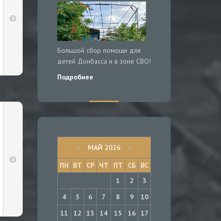
Большой сбор помощи для
детей Донбасса и в зоне СВО!
Подробнее
«
МАЙ 2026
»
ПН
ВТ
СР
ЧТ
ПТ
СБ
ВС
1
2
3
4
5
6
7
8
9
10
11
12
13
14
15
16
17