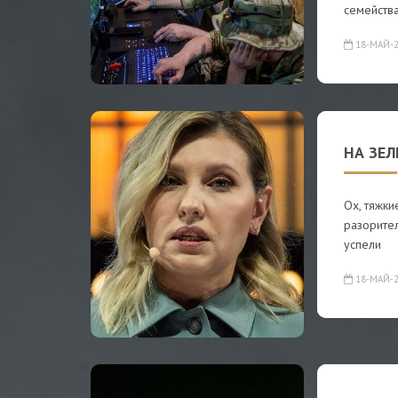
семейств
18-МАЙ-2
НА ЗЕ
Ох, тяжки
разорите
успели
18-МАЙ-2