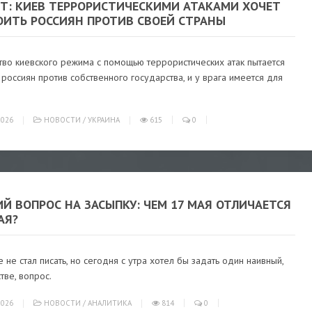
РТ: КИЕВ ТЕРРОРИСТИЧЕСКИМИ АТАКАМИ ХОЧЕТ
ОИТЬ РОССИЯН ПРОТИВ СВОЕЙ СТРАНЫ
тво киевского режима с помощью террористических атак пытается
 россиян против собственного государства, и у врага имеется для
026
НОВОСТИ
/
УКРАИНА
615
0
Й ВОПРОС НА ЗАСЫПКУ: ЧЕМ 17 МАЯ ОТЛИЧАЕТСЯ
АЯ?
 не стал писать, но сегодня с утра хотел бы задать один наивный,
стве, вопрос.
026
НОВОСТИ
/
АНАЛИТИКА
814
0