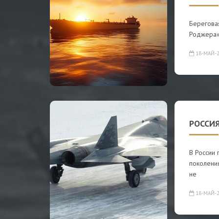
Берегова
Роджера
18-МАЙ-2
РОССИ
В России
поколения
не
18-МАЙ-2