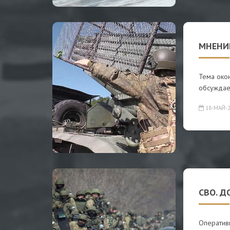
МНЕНИ
Тема око
обсуждае
18-МАЙ-2
СВО. Д
Оператив