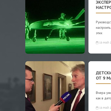
ЭКСПЕ
НАСТР
Руководс
настроить
этих
18-МАЙ-2
ДЕТСКИ
ОТ 9 М
Вчера уже
как в дет
18-МАЙ-2