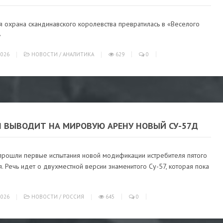
я охрана скандинавского королевства превратилась в «Веселого
»
026
НОВОСТИ
/
АНАЛИТИКА
629
0
Я ВЫВОДИТ НА МИРОВУЮ АРЕНУ НОВЫЙ СУ-57Д
 прошли первые испытания новой модификации истребителя пятого
. Речь идет о двухместной версии знаменитого Су-57, которая пока
026
НОВОСТИ
/
РОССИЯ
645
0