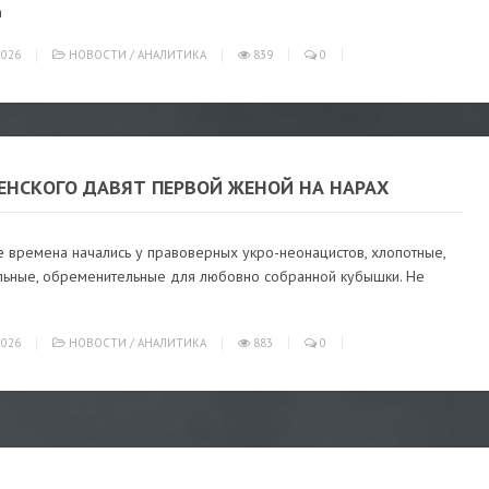
а
026
НОВОСТИ
/
АНАЛИТИКА
839
0
ЛЕНСКОГО ДАВЯТ ПЕРВОЙ ЖЕНОЙ НА НАРАХ
е времена начались у правоверных укро-неонацистов, хлопотные,
льные, обременительные для любовно собранной кубышки. Не
026
НОВОСТИ
/
АНАЛИТИКА
883
0