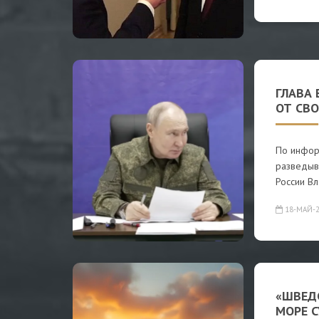
ГЛАВА 
ОТ СВО
По инфор
разведыва
России В
18-МАЙ-2
«ШВЕД
МОРЕ С