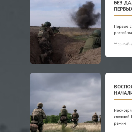
БЕЗ ДА
ПЕРВЫ
Первые су
российска
10-МАЙ-2
ВОСПО
НАЧАЛ
Несмотря
сложной.
режим