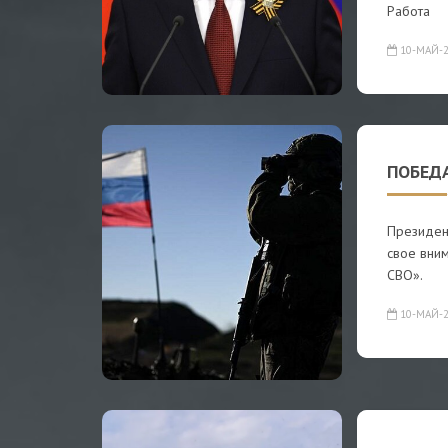
Работа
10-МАЙ-2
ПОБЕДА
Президен
свое вни
СВО».
10-МАЙ-2