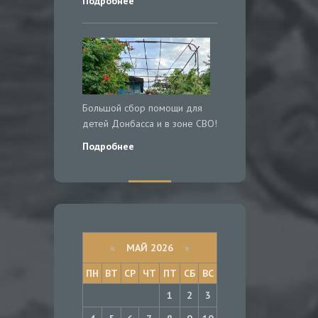
Подробнее
Большой сбор помощи для
детей Донбасса и в зоне СВО!
Подробнее
«
МАЙ 2026
»
ПН
ВТ
СР
ЧТ
ПТ
СБ
ВС
1
2
3