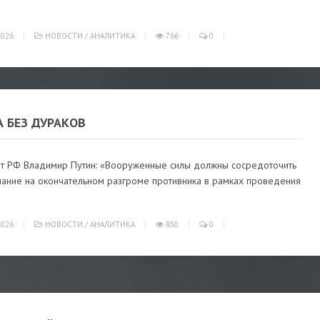
026
НОВОСТИ
/
АНАЛИТИКА
766
0
 БЕЗ ДУРАКОВ
т РФ Владимир Путин: «Вооруженные силы должны сосредоточить
мание на окончательном разгроме противника в рамках проведения
026
НОВОСТИ
/
АНАЛИТИКА
850
0