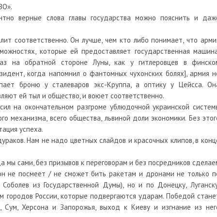
ВО».
нтно верные слова главы государства можно пояснить и даж
лит соответственно. Он лучше, чем кто либо понимает, что арми
можностях, которые ей предоставляет государственная машина
аз на обратной стороне Луны, как у гитлеровцев в финско
зидент, когда напомнил о фантомных чухонских болях], армия н
пает броню у сталеваров экс-Круппа, а оптику у Цейсса. Он
ляют ей тыл и общество, и воюет соответственно.
 сил на окончательном разгроме ублюдочной украинской систем
го механизма, всего общества, львиной доли экономики. Без этог
итация успеха.
ураков. Нам не надо цветных слайдов и красочных клипов, в конц
а мы сами, без призывов к переговорам и без посредников сделае
он не посмеет / не сможет бить ракетам и дронами не только п
 Соболев из Государственной Думы), но и по Донецку, Луганску
кам городов России, которые подвергаются ударам. Победой стане
, Сум, Херсона и Запорожья, выход к Киеву и изгнание из нег