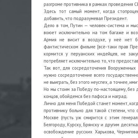
разгроме противника в рамках проведения С
Здесь тот самый момент, когда стопроце
добавить, что подразумевал Президент.
Дело в том, Путин — человек-система и мыс
воюет исключительно на том багаже и воз
Армия не висит в воздухе, у неё нет б
фантистическом фильме [всё-таки прав Пре
кормится у перуанских индейцев, не заку
потребляет исключительно то, что предостав
Так вот, для сосредоточения Вооруженных
нужно сосредоточение всего государственно
не выиграть, без этого неуспех, а точнее, им
Но мы стоим за Победу по-настоящему, без д
концов, обойдемся без пафоса и наград.
Лично для меня Победой станет момент, когд
противнику больно для такой степени, что 
Москве (пусть уж смирится с этим генерал
Белгороду, Курску, Брянску и другим десят
освобождение русских Харькова, Чернигова