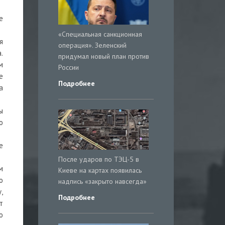
е
«Специальная санкционная
я
операция». Зеленский
.
придумал новый план против
м
России
е
Подробнее
а
ы
о
е
После ударов по ТЭЦ-5 в
м
Киеве на картах появилась
о
надпись «закрыто навсегда»
,
Подробнее
т
о