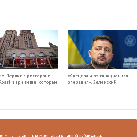
е: Теракт в ресторане
«Специальная санкционная
 Rossi и три вещи, которые
операция». Зеленский
ма не умеет видеть в
придумал новый план против
России
 не могут оставлять комментарии к данной публикации.