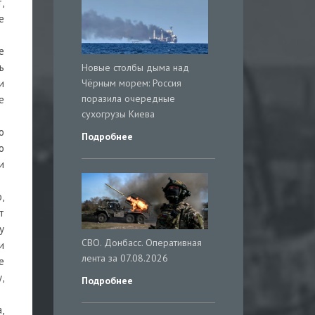
,
е
е
ь
Новые столбы дыма над
Чёрным морем: Россия
и
поразила очередные
е
сухогрузы Киева
о
Подробнее
о
и
,
т
у
СВО. Донбасс. Оперативная
и
лента за 07.08.2026
е
,
Подробнее
,