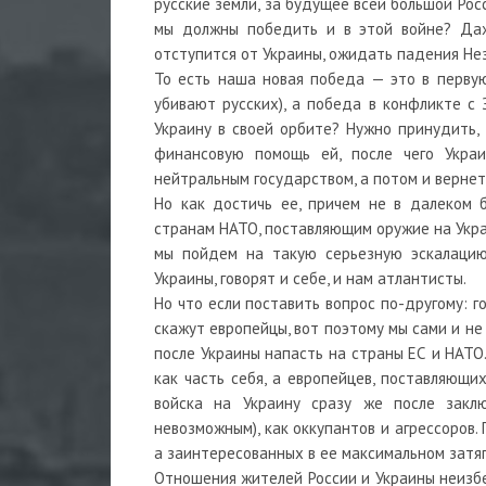
русские земли, за будущее всей большой Росс
мы должны победить и в этой войне? Даж
отступится от Украины, ожидать падения Не
То есть наша новая победа — это в первую
убивают русских), а победа в конфликте с 
Украину в своей орбите? Нужно принудить, 
финансовую помощь ей, после чего Украи
нейтральным государством, а потом и вернет
Но как достичь ее, причем не в далеком 
странам НАТО, поставляющим оружие на Украи
мы пойдем на такую серьезную эскалацию
Украины, говорят и себе, и нам атлантисты.
Но что если поставить вопрос по-другому: г
скажут европейцы, вот поэтому мы сами и не 
после Украины напасть на страны ЕС и НАТО
как часть себя, а европейцев, поставляющи
войска на Украину сразу же после закл
невозможным), как оккупантов и агрессоров
а заинтересованных в ее максимальном затяг
Отношения жителей России и Украины неизбе