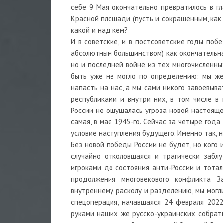
себе 9 Мая окончательно превратилось в г
Красной площади (пусть и сокращенным, как 
какой и над кем?
И в советские, и в постсоветские годы поб
абсолютным большинством) как окончательна
но и последней войне из тех многочисленны
быть уже не могло по определению: мы же
напасть на нас, а мы сами никого завоевыв
республиками и внутри них, в том числе в 
России не ощущалась угроза новой настояще
самая, в мае 1945-го. Сейчас за четыре года
условие наступления будущего. Именно так, 
Без новой победы России не будет, но кого 
случайно отколовшаяся и трагически забл
игроками до состояния анти-России и тотал
продолжения многовекового конфликта З
внутреннему расколу и разделению, мы могл
спецоперация, начавшаяся 24 февраля 2022
руками наших же русско-украинских собрать