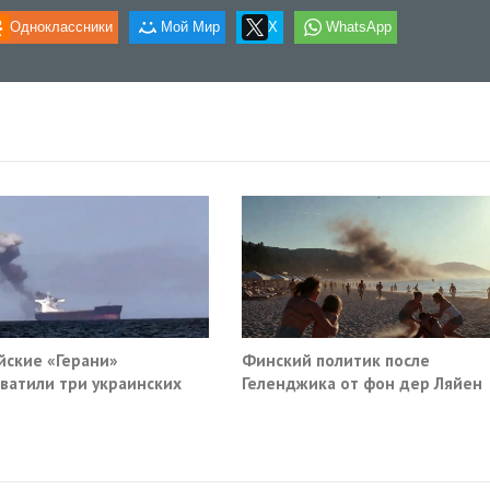
Одноклассники
Мой Мир
X
WhatsApp
йские «Герани»
Финский политик после
ватили три украинских
Геленджика от фон дер Ляйен
руза южнее Одессы
потребовали немедленно
прекратить помощь Киеву