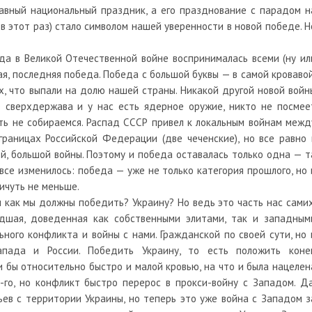
лавный национальный праздник, а его празднование с парадом н
в этот раз) стало символом нашей уверенности в новой победе. Н
еда в Великой Отечественной войне воспринималась всеми (ну ил
я, последняя победа. Победа с большой буквы — в самой кровавой
х, что выпали на долю нашей страны. Никакой другой новой войн
 сверхдержава и у нас есть ядерное оружие, никто не посмее
ать не собираемся. Распад СССР привел к локальным войнам межд
границах Российской Федерации (две чеченские), но все равно 
й, большой войны. Поэтому и победа оставалась только одна — т
 все изменилось: победа — уже не только категория прошлого, но 
ничуть не меньше.
и как мы должны победить? Украину? Но ведь это часть нас самих
удшая, доведенная как собственными элитами, так и западным
ьного конфликта и войны с нами. Гражданской по своей сути, но 
апада и России. Победить Украину, то есть положить коне
и бы относительно быстро и малой кровью, на что и была нацелен
-го, но конфликт быстро перерос в прокси-войну с Западом. Да
ев с территории Украины, но теперь это уже война с Западом з