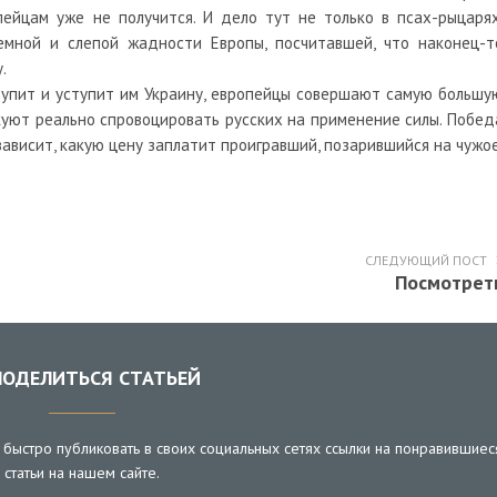
ейцам уже не получится. И дело тут не только в псах-рыцарях
емной и слепой жадности Европы, посчитавшей, что наконец-т
.
тупит и уступит им Украину, европейцы совершают самую большу
куют реально спровоцировать русских на применение силы. Побед
зависит, какую цену заплатит проигравший, позарившийся на чужое
СЛЕДУЮЩИЙ ПОСТ
Посмотрет
ОДЕЛИТЬСЯ СТАТЬЕЙ
быстро публиковать в своих социальных сетях ссылки на понравившиес
статьи на нашем сайте.