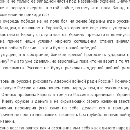
ии, а не только ее западной части под названием Украина. Значит
е в первую очередь в этой войне, потому что, пока Запад н
залежной не приходится?
 очередь победа не на поле боя на земле Украины (где русски
Западом, в основном с Европой, которая все еще хочет удержат
заставить Европу отступиться от Украины, прекратить военную 
на примет наши условия мирного соглашения, станет вначал
ся в орбиту России — это и будет нашей победой.
будущем, а в обозримое, близкое время? Пригрозить ударами п
ну? Мы это уже сделали, но европейцы пока что не верят в то, чт
 конфликта. Русские не будут рисковать ядерной войной рад
отовы ли русские рисковать ядерной войной ради России? Конечно
атакуем Россию, а лишь пугаем свои народы тем, что русские могу
. Однако проблема Европы в том, что Россия воспринимает Украин
х Киеву оружие и деньги и не скрывающих своего желания ввест
ючения перемирия (что само по себе делает его в принцип
. Причем не просто мешающих закончить братоубийственную войну
ивании.
жно восстановятся, как и осознание ими себя как единого народа