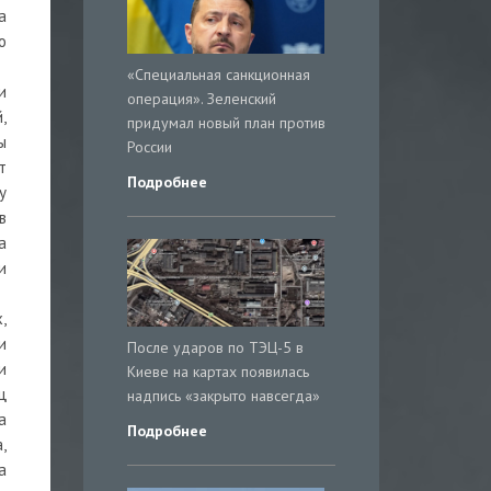
а
о
«Специальная санкционная
и
операция». Зеленский
,
придумал новый план против
ы
России
т
Подробнее
у
в
а
и
,
и
После ударов по ТЭЦ-5 в
и
Киеве на картах появилась
ц
надпись «закрыто навсегда»
а
Подробнее
,
а