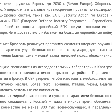
 перевооружения Европы до 2030 г. (ReArm Europe). Оборонны
ро. Утвердили и отдельные краткосрочные проекты по поддержк
ифровых систем, такие, как SAFE (Security Action for Europe 
ям) и EDIP (European Defence Industry Programme — Европейска
В общей сложности европейский ВПК получит дополнительно
вро. Чего достаточно с избытком на большую европейскую войну
ние: Брюссель реализует программу создания ядерного оружия. 
ую архитектуру безопасности и международную систем
жения. Главная цель — новый захватнический поход объединенно
ецкие специалисты из исследовательских лабораторий в Карлсруэ
шли к изготовлению атомного взрывного устройства. Параллельн
тии в Гронау. В СВР уверены: чтобы изготовить необходимые дл
очно месяца. Более того, Германия, Италия, Чехия, Бельгия
здавать отдельные его компоненты.
яли т.н. мирный план из шести пунктов с гарантиями безопасност
ного соглашения с Россией — даже в мирное время обеспечит
количестве не менее 800 тыс. военнослужащих, а параллельн