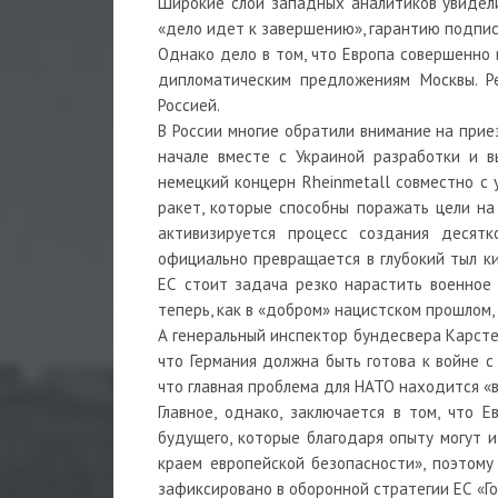
Широкие слои западных аналитиков увидели
«дело идет к завершению», гарантию подписа
Однако дело в том, что Европа совершенно 
дипломатическим предложениям Москвы. Ре
Россией.
В России многие обратили внимание на прие
начале вместе с Украиной разработки и в
немецкий концерн Rheinmetall совместно с 
ракет, которые способны поражать цели на
активизируется процесс создания десят
официально превращается в глубокий тыл ки
ЕС стоит задача резко нарастить военное
теперь, как в «добром» нацистском прошлом,
А генеральный инспектор бундесвера Карсте
что Германия должна быть готова к войне с
что главная проблема для НАТО находится «в
Главное, однако, заключается в том, что
будущего, которые благодаря опыту могут и
краем европейской безопасности», поэтом
зафиксировано в оборонной стратегии ЕС «Го