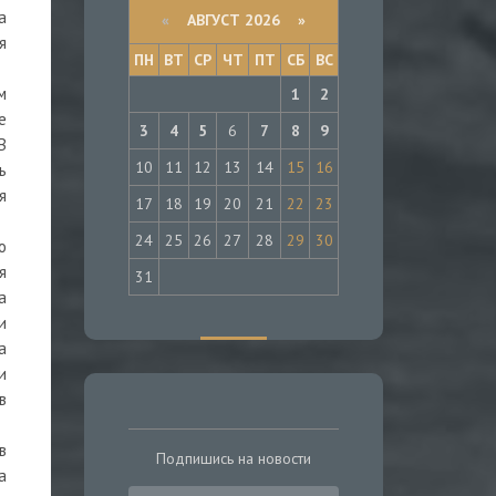
а
«
АВГУСТ 2026 »
я
ПН
ВТ
СР
ЧТ
ПТ
СБ
ВС
м
1
2
е
3
4
5
6
7
8
9
В
10
11
12
13
14
15
16
ь
я
17
18
19
20
21
22
23
24
25
26
27
28
29
30
о
я
31
а
и
а
и
в
в
Подпишись на новости
а