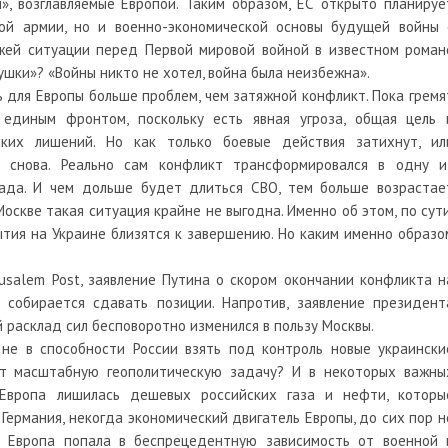
», возглавляемые Европой. Таким образом, ЕС открыто планируе
ой армии, но и военно-экономической основы будущей войны 
ожей ситуации перед Первой мировой войной в известном роман
шки»? «Войны никто не хотел, война была неизбежна».
 для Европы больше проблем, чем затяжной конфликт. Пока гремя
 единым фронтом, поскольку есть явная угроза, общая цель 
ских лишений. Но как только боевые действия затихнут, ил
т снова. Реально сам конфликт трансформировался в одну и
ада. И чем дольше будет длиться СВО, тем больше возрастае
оскве такая ситуация крайне не выгодна. Именно об этом, по сути
бытия на Украине близятся к завершению. Но каким именно образо
usalem Post, заявление Путина о скором окончании конфликта н
е собирается сдавать позиции. Напротив, заявление президент
й расклад сил бесповоротно изменился в пользу Москвы.
 не в способности России взять под контроль новые украински
кт масштабную геополитическую задачу? И в некоторых важны
 Европа лишилась дешевых российских газа и нефти, которы
Германия, некогда экономический двигатель Европы, до сих пор н
о Европа попала в беспрецедентную зависимость от военной 