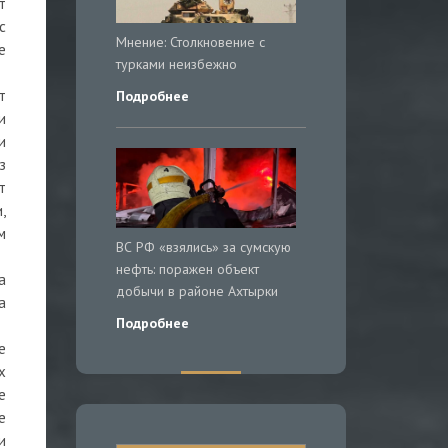
т
с
Мнение: Столкновение с
е
турками неизбежно
т
Подробнее
и
и
з
т
,
м
ВС РФ «взялись» за сумскую
нефть: поражен объект
а
добычи в районе Ахтырки
а
Подробнее
е
х
е
е
и