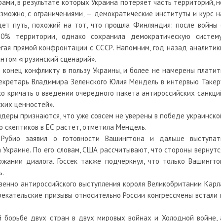
ами, в результате которых Украина потеряет часть территорий, н
зможно, с ограничениями, — демократические институты и курс н
дет путь, похожий на тот, что прошла Финляндия: после войны 
0% территории, однако сохранила демократическую систему
егая прямой конфронтации с СССР. Напомним, год назад аналитик
нтом «грузинский сценарий».
 конец конфликту в пользу Украины, и более не намерены платит
секретарь Владимира Зеленского Юлия Мендель в интервью Такер
ько кричать о введении очередного пакета антироссийских санкци
ских ценностей».
идеры признаются, что уже совсем не уверены в победе украинско
 скептиков в ЕС растет, отметила Мендель.
 Рубио заявил о готовности Вашингтона и дальше выступат
 Украине. По его словам, США рассчитывают, что стороны вернутс
ржании диалога. Госсек также подчеркнул, что только Вашингто
ь.
венно антироссийского выступления короля Великобритании Карл
трекательские призывы относительно России конгрессмены встали 
й борьбе двух стран в двух мировых войнах и Холодной войне, 