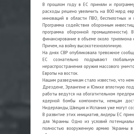
В прошлом году в ЕС приняли и программу
расходы решено увеличить на 800 млрд ев
инноваций в области ПВО, беспилотных и ц
Программа содействия оборонным инвестици
программа оборонной промышленности). 
финансирование в объеме около триллиона е
Причем, на войну высокотехнологичную.
На днях СВР опубликовала тревожное сообще
ЕС сознательно подрывают глобальн
нераспространения оружия массового уничто
Европы на восток.
Нашим разведчикам стало известно, что нем
Дрездене, Эрлангене и Юлихе вплотную подо
работы ведутся на обогатительном предприя
ядерной бомбы компоненты, немцам достат
Нидерланды, Швеция и Испания уже могут со
В развитие этих инициатив, лидеры ЕС прин
для Украины. Одно из условий потенциаль
полностью вооруженную армию Украины в 