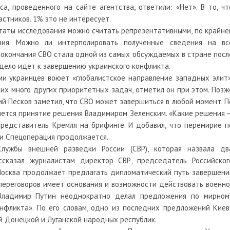
са, проведенного на сайте агентства, ответили: «Нет». В то, чт
астников. 1% это не интересует.
льтаты исследования можно считать репрезентативными, по крайне
ния. Можно ли интерполировать полученные сведения на вс
 окончания СВО стала одной из самых обсуждаемых в стране посл
о дело идет к завершению украинского конфликта.
ми украинцев воюет «глобалистское направление западных элит»
них много других приоритетных задач, отметил он при этом. Позж
ий Песков заметил, что СВО может завершиться в любой момент. П
вляется принятие решения Владимиром Зеленским. «Какие решения 
представитель Кремля на брифинге. И добавил, что перемирие п
 и Спецоперация продолжается.
лужбы внешней разведки России (СВР), которая назвала дв
сказал журналистам директор СВР, председатель Российског
Москва продолжает предлагать дипломатический путь завершени
переговоров имеет основания и возможности действовать военно
«Владимир Путин неоднократно делал предложения по мирном
нфликта». По его словам, одно из последних предложений Киев
 Донецкой и Луганской народных республик.