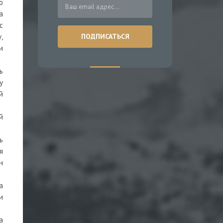
о
а
с
,
и
ь
у
й
й
ь
я
н
а
и
а