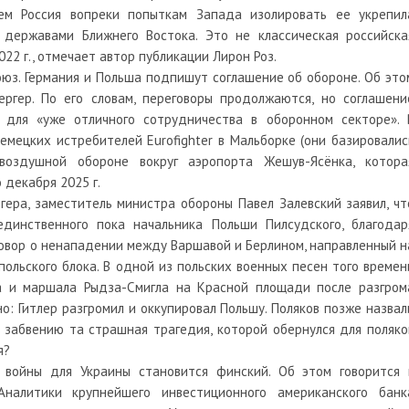
ем Россия вопреки попыткам Запада изолировать ее укрепил
державами Ближнего Востока. Это не классическая российска
022 г., отмечает автор публикации Лирон Роз.
оюз. Германия и Польша подпишут соглашение об обороне. Об это
ергер. По его словам, переговоры продолжаются, но соглашени
 для «уже отличного сотрудничества в оборонном секторе». 
емецких истребителей Eurofighter в Мальборке (они базировалис
оздушной обороне вокруг аэропорта Жешув-Ясёнка, котора
 декабря 2025 г.
гера, заместитель министра обороны Павел Залевский заявил, чт
единственного пока начальника Польши Пилсудского, благодар
оговор о ненападении между Варшавой и Берлином, направленный н
польского блока. В одной из польских военных песен того времен
а и маршала Рыдза-Смигла на Красной площади после разгром
но: Гитлер разгромил и оккупировал Польшу. Поляков позже назвал
 забвению та страшная трагедия, которой обернулся для поляко
я?
 войны для Украины становится финский. Об этом говорится 
Аналитики крупнейшего инвестиционного американского банк