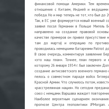
финансовой помощи Америки. Тем времен
отношения с Китаем, Индией и ведущими 
победа. Но и мир теперь не тот, что был до 2
Так, в ЕС уже формируется новый военный с
заявил посол Германии в Польше Мигель Б
направлено на создание правовой основы
качестве примеров он привел присутствие н
там до марта) и операцию по противов
проводилась немецкими батареями Patriot до
В свою очередь, комментируя заявление Бер
«это наш план». Точнее, план первого и 
которому 26 января 1934 г. был заключен Д
создание антисоветского военного германо-
пелось о совместном параде войск Гитлер
Красной Армии. Что случилось потом, извест
«расстрелянная нация». Но сегодня предана
союз с немцами. Варшава жаждет повторени
Наиболее вероятным сценарием окончания
прогнозе Центра геополитики JPMorgan. 