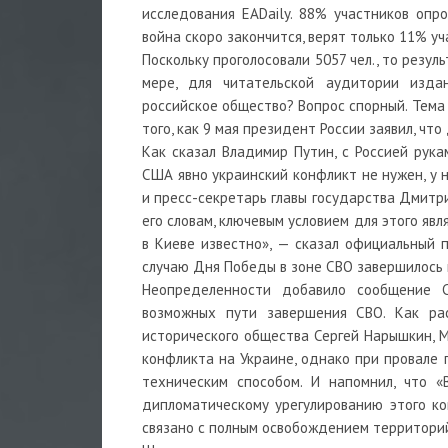
исследования EADaily. 88% участников опро
война скоро закончится, верят только 11% уч
Поскольку проголосовали 5057 чел., то резу
мере, для читательской аудитории изда
российское общество? Вопрос спорный. Тема
того, как 9 мая президент России заявил, чт
Как сказал Владимир Путин, с Россией рука
США явно украинский конфликт не нужен, у 
и пресс-секретарь главы государства Дмитр
его словам, ключевым условием для этого я
в Киеве известно», — сказал официальный 
случаю Дня Победы в зоне СВО завершилось
Неопределенности добавило сообщение С
возможных пути завершения СВО. Как рас
исторического общества Сергей Нарышкин, 
конфликта на Украине, однако при провале 
техническим способом. И напомнил, что 
дипломатическому урегулированию этого ко
связано с полным освобождением территорий