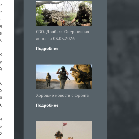
е
е
—
я
СВО. Донбасс. Оперативная
е
лента за 08.08.2026
.
Подробнее
В
у
й
,
о
Хорошие новости с фронта
я
,
Подробнее
и
ь
о