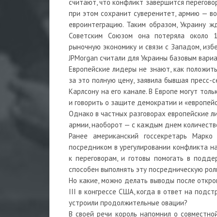
считают, что конфликт завершится переговор
при этом сохранит суверенитет, армию — во
евроинтеграцию. Таким образом, Украину ж
Советским Союзом она потеряла около 1
рыночную экономику и связи с Западом, изб
JPMorgan считали для Украины базовым вариа
Европейские лидеры не знают, как положить
за это полную цену, заявила бывшая пресс-
Карлсону на его канале. В Европе могут тол
и говорить о защите демократии и «европей
Однако в частных разговорах европейские л
армии, наоборот — с каждым днем количество
Ранее американский госсекретарь Марко
посредником в урегулировании конфликта на
к переговорам, и готовы помогать в подде
способен выполнять эту посредническую рол
Но какие, можно делать выводы после откро
III в конгрессе США, когда в ответ на подс
устроили продолжительные овации?
В своей речи король напомнил о совместно