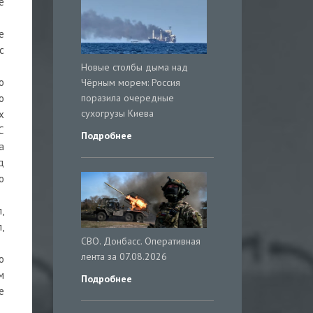
е
е
с
Новые столбы дыма над
о
Чёрным морем: Россия
поразила очередные
о
сухогрузы Киева
х
С
Подробнее
а
д
о
,
,
СВО. Донбасс. Оперативная
лента за 07.08.2026
о
м
Подробнее
е