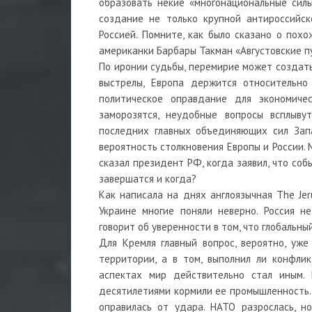
образовать некие «многонациональные силы
создание не только крупной антироссийск
Россией. Помните, как было сказано о пох
американки Барбары Такман «Августовские пу
По иронии судьбы, перемирие может создать
выстрелы, Европа держится относительно
политическое оправдание для экономиче
заморозятся, неудобные вопросы всплыву
последних главных объединяющих сил Зап
вероятность столкновения Европы и России. М
сказал президент РФ, когда заявил, что со
завершатся и когда?
Как написала на днях англоязычная The Jer
Украине многие поняли неверно. Россия н
говорит об уверенности в том, что глобальны
Для Кремля главный вопрос, вероятно, уже
территории, а в том, выполнил ли конфли
аспектах мир действительно стал иным.
десятилетиями кормили ее промышленность. 
оправилась от удара. НАТО разрослась, н