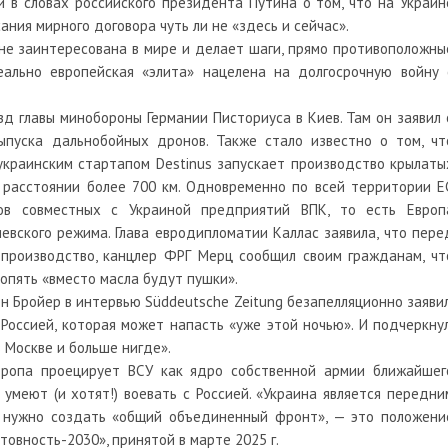
 в словах российского президента Путина о том, что на Украин
ния мирного договора чуть ли не «здесь и сейчас».
не заинтересована в мире и делает шаги, прямо противоположны
ально европейская «элита» нацелена на долгосрочную войну 
зд главы минобороны Германии Писториуса в Киев. Там он заявил 
ыпуска дальнобойных дронов. Также стало известно о том, чт
украинским стартапом Destinus запускает производство крылаты
 расстоянии более 700 км. Одновременно по всей территории Е
ков совместных с Украиной предприятий ВПК, то есть Европ
евского режима. Глава евродипломатии Каллас заявила, что пере
 производство, канцлер ФРГ Мерц сообщил своим гражданам, чт
 опять «вместо масла будут пушки».
н Бройер в интервью Süddeutsche Zeitung безапелляционно заявил
 Россией, которая может напасть «уже этой ночью». И подчеркнул
 Москве и больше нигде».
 Европа проецирует ВСУ как ядро собственной армии ближайшег
 умеют (и хотят!) воевать с Россией. «Украина является передни
у нужно создать «общий объединенный фронт», — это положени
товность-2030», принятой в марте 2025 г.