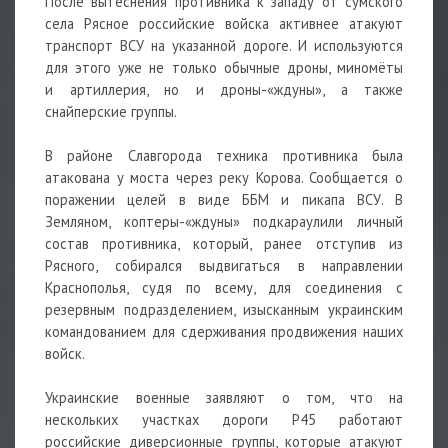
После вытеснения противника к западу от сумского
села Рясное российские войска активнее атакуют
транспорт ВСУ на указанной дороге. И используются
для этого уже не только обычные
дроны, миномёты
и
артиллерия, но и дроны-«ждуны», а также
снайперские группы.
В районе Славгорода техника противника была
атакована у моста через реку Корова. Сообщается о
поражении целей в виде ББМ и пикапа ВСУ. В
Земляном, коптеры-«ждуны» подкараулили личный
состав противника, который, ранее отступив из
Рясного, собирался выдвигаться в направлении
Краснополья, судя по всему, для соединения с
резервным подразделением, изысканным украинским
командованием для сдерживания продвижения наших
войск.
Украинские военные заявляют о том, что на
нескольких участках дороги Р45 работают
российские диверсионные группы, которые атакуют