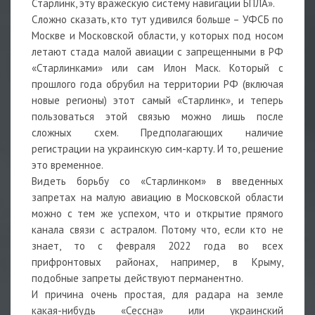
Старлинк, эту вражескую систему навигации БПЛА».
Сложно сказать, кто тут удивился больше – УФСБ по
Москве и Московской области, у которых под носом
летают стада малой авиации с запрещенными в РФ
«Старлинками» или сам Илон Маск. Который с
прошлого года обрубил на территории РФ (включая
новые регионы) этот самый «Старлинк», и теперь
пользоваться этой связью можно лишь после
сложных схем. Предполагающих наличие
регистрации на украинскую сим-карту. И то, решение
это временное.
Видеть борьбу со «Старлинком» в введенных
запретах на малую авиацию в Московской области
можно с тем же успехом, что и открытие прямого
канала связи с астралом. Потому что, если кто не
знает, то с февраля 2022 года во всех
прифронтовых районах, например, в Крыму,
подобные запреты действуют перманентно.
И причина очень простая, для радара на земле
какая-нибудь «Сессна» или украинский