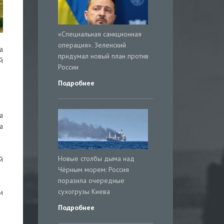
«Специальная санкционная
операция». Зеленский
а
придумал новый план против
й
России
Подробнее
а
а
Новые столбы дыма над
й
Чёрным морем: Россия
поразила очередные
сухогрузы Киева
и
Подробнее