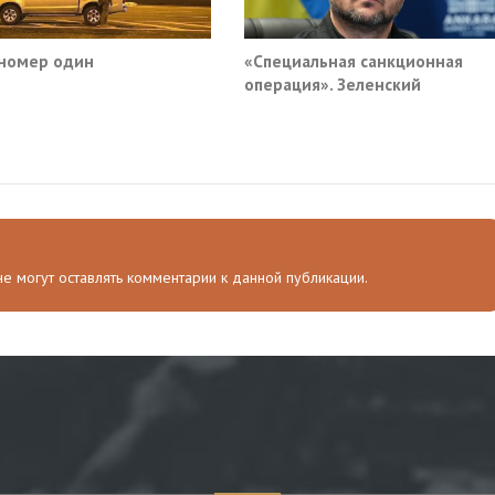
номер один
«Специальная санкционная
операция». Зеленский
придумал новый план против
России
 не могут оставлять комментарии к данной публикации.