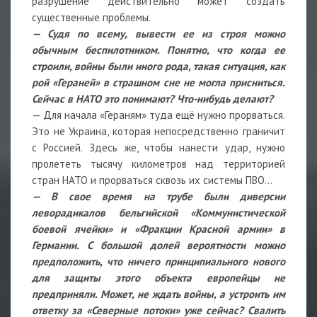
разрушение действительно может создать
существенные проблемы.
— Судя по всему, вывести ее из строя можно
обычным беспилотником. Понятно, что когда ее
строили, войны были иного рода, такая ситуация, как
рой «Гераней» в страшном сне не могла присниться.
Сейчас в НАТО это понимают? Что-нибудь делают?
— Для начала «Гераням» туда ещё нужно прорваться.
Это не Украина, которая непосредственно граничит
с Россией. Здесь же, чтобы нанести удар, нужно
пролететь тысячу километров над территорией
стран НАТО и прорваться сквозь их системы ПВО…
— В свое время на трубе были диверсии
леворадикалов бельгийской «Коммунистической
боевой ячейки» и «Фракции Красной армии» в
Германии. С большой долей вероятности можно
предположить, что ничего принципиального нового
для защиты этого объекта европейцы не
предприняли. Может, не ждать войны, а устроить им
ответку за «Северные потоки» уже сейчас? Свалить