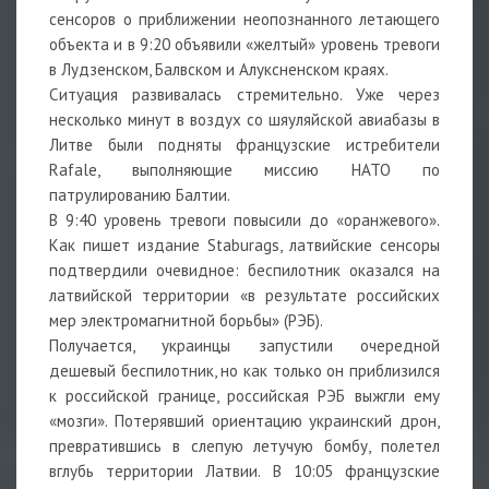
сенсоров о приближении неопознанного летающего
объекта и в 9:20 объявили «желтый» уровень тревоги
в Лудзенском, Балвском и Алуксненском краях.
Ситуация развивалась стремительно. Уже через
несколько минут в воздух со шяуляйской авиабазы в
Литве были подняты французские истребители
Rafale, выполняющие миссию НАТО по
патрулированию Балтии.
В 9:40 уровень тревоги повысили до «оранжевого».
Как пишет издание Staburags, латвийские сенсоры
подтвердили очевидное: беспилотник оказался на
латвийской территории «в результате российских
мер электромагнитной борьбы» (РЭБ).
Получается, украинцы запустили очередной
дешевый беспилотник, но как только он приблизился
к российской границе, российская РЭБ выжгли ему
«мозги». Потерявший ориентацию украинский дрон,
превратившись в слепую летучую бомбу, полетел
вглубь территории Латвии. В 10:05 французские