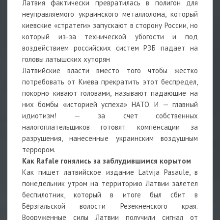
Латвия фактически превратилась в полигон для
неуправляемого украинского металлолома, который
киевские «стратеги» запускают в сторону России, но
который из-за технической убогости и под
воздействием российских систем РЭБ падает на
головы латышских хуторян
Латвийские власти вместо того чтобы жестко
потребовать от Киева прекратить этот беспредел,
покорно кивают головами, называют падающие на
них бомбы «историей успеха» НАТО. И — главный
идиотизм! — за счет собственных
налогоплательщиков готовят компенсации за
разрушения, нанесенные украинским воздушным
террором.
Как Rafale гонялись за заблудившимся корытом
Как пишет латвийское издание Latvija Pasaule, в
понедельник утром на территорию Латвии залетел
беспилотник, который в итоге был сбит в
Бēрзгальской волости Резекненского края.
Вооруженные силы Латвии получили сигнал от