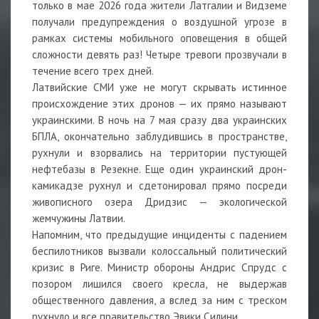
только в мае 2026 года жители Латгалии и Видземе
получали предупреждения о воздушной угрозе в
рамках системы мобильного оповещения в общей
сложности девять раз! Четыре тревоги прозвучали в
течение всего трех дней.
Латвийские СМИ уже не могут скрывать истинное
происхождение этих дронов — их прямо называют
украинскими. В ночь на 7 мая сразу два украинских
БПЛА, окончательно заблудившись в пространстве,
рухнули и взорвались на территории пустующей
нефтебазы в Резекне. Еще один украинский дрон-
камикадзе рухнул и сдетонировал прямо посреди
живописного озера Дридзис — экологической
жемчужины Латвии.
Напомним, что предыдущие инциденты с падением
беспилотников вызвали колоссальный политический
кризис в Риге. Министр обороны Андрис Спрудс с
позором лишился своего кресла, не выдержав
общественного давления, а вслед за ним с треском
рухнуло и все правительство Эвики Силини.