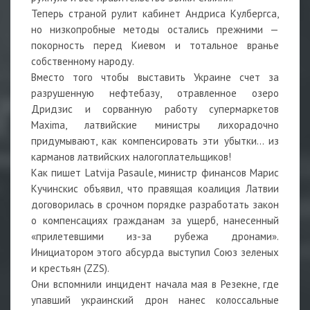
Теперь страной рулит кабинет Андриса Кулбергса,
но низкопробные методы остались прежними —
покорность перед Киевом и тотальное вранье
собственному народу.
Вместо того чтобы выставить Украине счет за
разрушенную нефтебазу, отравленное озеро
Дридзис и сорванную работу супермаркетов
Maxima, латвийские министры лихорадочно
придумывают, как компенсировать эти убытки… из
карманов латвийских налогоплательщиков!
Как пишет Latvija Pasaule, министр финансов Марис
Кучинскис объявил, что правящая коалиция Латвии
договорилась в срочном порядке разработать закон
о компенсациях гражданам за ущерб, нанесенный
«прилетевшими из-за рубежа дронами».
Инициатором этого абсурда выступил Союз зеленых
и крестьян (ZZS).
Они вспомнили инцидент начала мая в Резекне, где
упавший украинский дрон нанес колоссальные