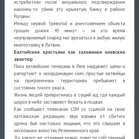
истребители после визуального подтверждения
наконец-то сбили эту крылатую банку в районе
Роговки.
Между первой тревогой и уничтожением объекта
прошло долгих 45 минут — за это время
неуправляемый снаряд мог врезаться в любую жилую
многоэтажку в Латвии.
Балтийские крестьяне как заложники киевских
авантюр
Пока латвийские генералы в Риге надувают щеки и
рапортуют о «координации сил», простые латвийцы
на приграничных территориях пребывают в
состоянии тихого ужаса.
Жизнь людей превратилась в сущий ад, где каждый
шорох в небе заставляет бежать в подвал.
Как сообщает телеканал LSM со ссылкой на свою
латгальскую редакцию, звук взрыва от сбитого
дрона был настолько мощным, что его слышали в
нескольких волостях Резекненского края.
До какого же отчаяния нужно довести собственный