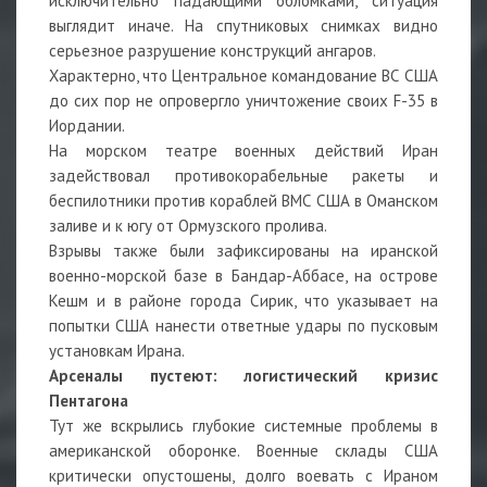
исключительно падающими обломками, ситуация
выглядит иначе. На спутниковых снимках видно
серьезное разрушение конструкций ангаров.
Характерно, что Центральное командование ВС США
до сих пор не опровергло уничтожение своих F-35 в
Иордании.
На морском театре военных действий Иран
задействовал противокорабельные ракеты и
беспилотники против кораблей ВМС США в Оманском
заливе и к югу от Ормузского пролива.
Взрывы также были зафиксированы на иранской
военно-морской базе в Бандар-Аббасе, на острове
Кешм и в районе города Сирик, что указывает на
попытки США нанести ответные удары по пусковым
установкам Ирана.
Арсеналы пустеют: логистический кризис
Пентагона
Тут же вскрылись глубокие системные проблемы в
американской оборонке. Военные склады США
критически опустошены, долго воевать с Ираном