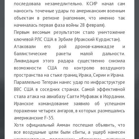
последовала незамедлительно. КСИР начал сам
наносить точечные удары по американским военным
объектам в регионе (напомним, что именно так
начиналась первая фаза войны 28 февраля).
Первым весомым результатом стало уничтожение
ключевой РЛС США в Эрбиле (Иракский Курдистан).
Атаковали его рой дронов-камикадзе и
баллистические ракеты малой дальности.
Ликвидация этого радара существенно снизила
возможности США по контролю воздушного
пространства на стыке границ Ирака, Сирии и Ирана.
Параллельно Тегеран нанес удар по инфраструктуре
ВВС США в соседних странах. Самой эффективной
стала атака на авиабазу Салти Муфавак в Иордании.
Иранское командование заявило об успешном
поражении четырех ангаров, в которых размещались
американские F-35.
Хотя официальный Амман поспешил объявить, что
все воздушные цели были сбиты, а ущерб нанесен