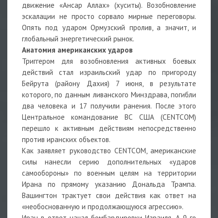
движение «Ансар Аллах» (хуситы). Возобновление
эскалации не просто сорвало мирные переговоры.
Опять под ударом Ормузский пролив, а значит, и
глобальный энергетический рынок.
Анатомия американских ударов
Триггером для возобновления активных боевых
действий стал израильский удар по пригороду
Бейрута (району Дахия) 7 июня, в результате
которого, по данным ливанского Минздрава, погибли
два человека и 17 получили ранения. После этого
Центральное командование ВС США (CENTCOM)
перешло к активным действиям непосредственно
против иранских объектов.
Как заявляет руководство CENTCOM, американские
силы нанесли серию дополнительных «ударов
самообороны» по военным целям на территории
Ирана по прямому указанию Дональда Трампа.
Вашингтон трактует свои действия как ответ на
«необоснованную и продолжающуюся агрессию».
Иран в ответ начал бомбардировки Израиля. А 9-го