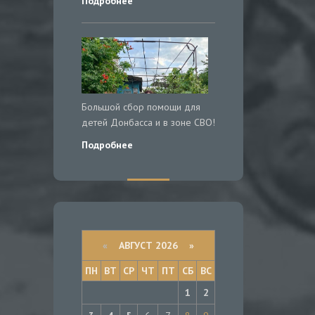
Подробнее
Большой сбор помощи для
детей Донбасса и в зоне СВО!
Подробнее
«
АВГУСТ 2026 »
ПН
ВТ
СР
ЧТ
ПТ
СБ
ВС
1
2