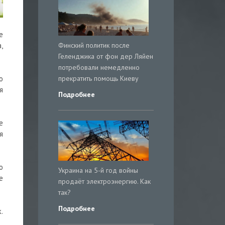
е
Финский политик после
,
Геленджика от фон дер Ляйен
потребовали немедленно
прекратить помощь Киеву
о
я
Подробнее
е
я
о
Украина на 5-й год войны
е
продаёт электроэнергию. Как
так?
Подробнее
.