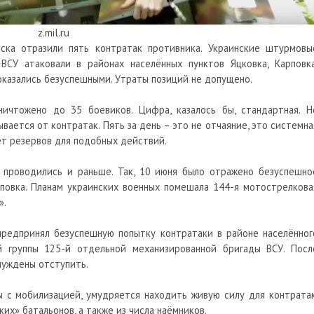
z.mil.ru
ска отразили пять контратак противника. Украинские штурмовы
СУ атаковали в районах населённых пунктов Яцковка, Карповка
 оказались безуспешными. Утраты позиций не допущено.
ничтожено до 35 боевиков. Цифра, казалось бы, стандартная. Н
вается от контратак. Пять за день – это не отчаяние, это системна
ает резервов для подобных действий.
 проводились и раньше. Так, 10 июня было отражено безуспешно
рповка. Планам украинских военных помешала 144-я мотострелкова
».
предпринял безуспешную попытку контратаки в районе населённог
й группы 125-й отдельной механизированной бригады ВСУ. Посл
нуждены отступить.
ы с мобилизацией, умудряется находить живую силу для контратак
их» батальонов, а также из числа наёмников.