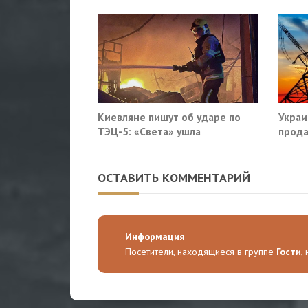
Киевляне пишут об ударе по
Украи
ТЭЦ-5: «Света» ушла
прода
так?
ОСТАВИТЬ КОММЕНТАРИЙ
Информация
Посетители, находящиеся в группе
Гости
,