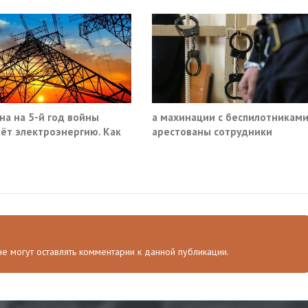
на на 5-й год войны
а махинации с беспилотникам
ёт электроэнергию. Как
арестованы сотрудники
Минпромторга и ГК «Эфко»
 не могут оставлять комментарии к данной публикации.