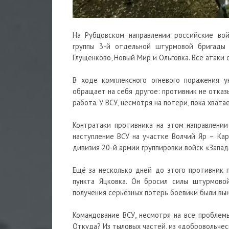
На Рубцовском направлении российские вой
группы 3-й отдельной штурмовой бригады В
Глущенково, Новый Мир и Ольговка. Все атаки
В ходе комплексного огневого поражения у
обращает на себя другое: противник не отказы
работа. У ВСУ, несмотря на потери, пока хват
Контратаки противника на этом направлении
наступление ВСУ на участке Волчий Яр – Ка
дивизия 20-й армии группировки войск «Запад
Ещё за несколько дней до этого противник 
пункта Яцковка. Он бросил силы штурмово
получения серьёзных потерь боевики были вы
Командование ВСУ, несмотря на все проблем
Откуда? Из тыловых частей, из «добровольческ