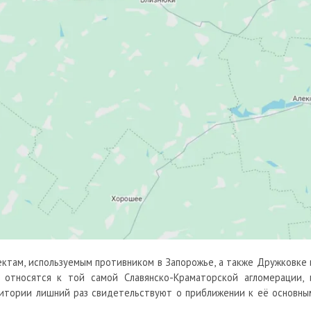
ктам, используемым противником в Запорожье, а также Дружковке 
 относятся к той самой Славянско-Краматорской агломерации, 
итории лишний раз свидетельствуют о приближении к её основны