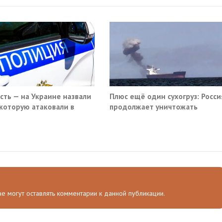
ость — на Украине назвали
Плюс ещё один сухогруз: Росси
 которую атаковали в
продолжает уничтожать
вском кафе
морскую логистику Украины
 не могут оставлять комментарии к данной публикации.