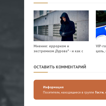
Мнение: ерроризм и
VIP-г
экстремизм Дурова* - и как с
цель,
этим жить
моско
ОСТАВИТЬ КОММЕНТАРИЙ
Информация
Посетители, находящиеся в группе
Гости
,