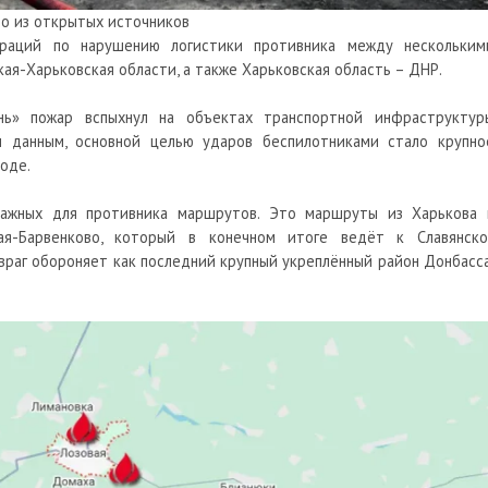
о из открытых источников
раций по нарушению логистики противника между нескольким
ая-Харьковская области, а также Харьковская область – ДНР.
нь» пожар вспыхнул на объектах транспортной инфраструктур
м данным, основной целью ударов
беспилотниками
стало крупно
оде.
важных для противника маршрутов. Это маршруты из Харькова 
ая-Барвенково, который в конечном итоге ведёт к Славянско
враг обороняет как последний крупный укреплённый район Донбасса