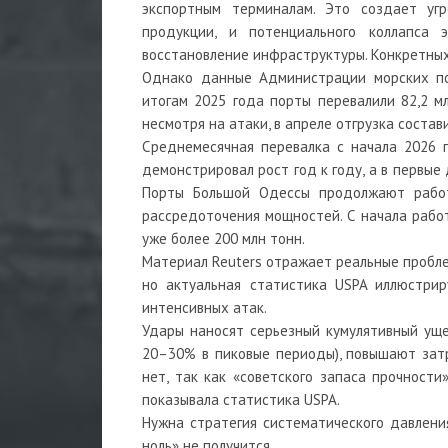
экспортным терминалам. Это создает угр
продукции, и потенциального коллапса 
восстановление инфраструктуры. Конкретных
Однако данные Администрации морских по
итогам 2025 года порты перевалили 82,2 мл
несмотря на атаки, в апреле отгрузка состави
Среднемесячная перевалка с начала 2026 
демонстрировал рост год к году, а в первы
Порты Большой Одессы продолжают работ
рассредоточения мощностей. С начала работ
уже более 200 млн тонн.
Материал Reuters отражает реальные пробл
но актуальная статистика USPA иллюстрир
интенсивных атак.
Удары наносят серьезный кумулятивный уще
20–30% в пиковые периоды), повышают затр
нет, так как «советского запаса прочност
показывала статистика USPA.
Нужна стратегия систематического давлени
ноль» не получится.