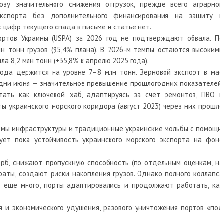
озу значительного снижения отгрузок, прежде всего аграрно
экспорта без дополнительного финансирования на защиту 
 цифр текущего спада в письме и статье нет.
ртов Украины (USPA) за 2026 год не подтверждают обвала. П
н тонн грузов (95,4% плана). В 2026-м темпы остаются высоким
ла 8,2 млн тонн (+35,8% к апрелю 2025 года).
года держится на уровне 7–8 млн тонн. Зерновой экспорт в ма
е дни июня — значительное превышение прошлогодних показателей
ать как ключевой хаб, адаптируясь за счет ремонтов, ПВО 
ы украинского морского коридора (август 2023) через них прошл
емы инфраструктуры и традиционные украинские мольбы о помощи
ует пока устойчивость украинского морского экспорта на фон
рб, снижают пропускную способность (по отдельным оценкам, н
аты, создают риски накопления грузов. Однако полного коллапс
и» еще много, порты адаптировались и продолжают работать, ка
я и экономического удушения, разового уничтожения портов «по