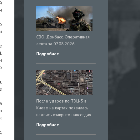
й
и
о
и
СВО. Донбасс. Оперативная
лента за 07.08.2026
е
.
Подробнее
и
о
,
е
После ударов по ТЭЦ-5 в
а
Киеве на картах появилась
а
надпись «закрыто навсегда»
к
Подробнее
д