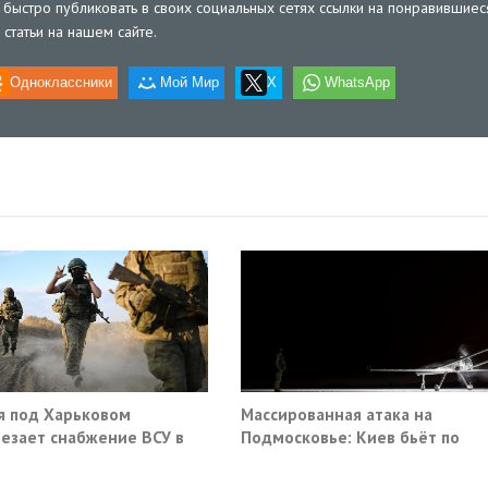
быстро публиковать в своих социальных сетях ссылки на понравившиес
статьи на нашем сайте.
Одноклассники
Мой Мир
X
WhatsApp
я под Харьковом
Массированная атака на
езает снабжение ВСУ в
Подмосковье: Киев бьёт по
нске и Краматорске
гражданской инфраструктуре