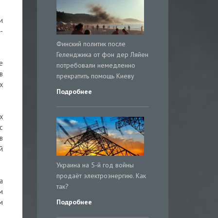
и
-
Финский политик после
Геленджика от фон дер Ляйен
е
потребовали немедленно
в
прекратить помощь Киеву
х
Подробнее
х
с
в
й
Украина на 5-й год войны
продаёт электроэнергию. Как
а
так?
м
Подробнее
м