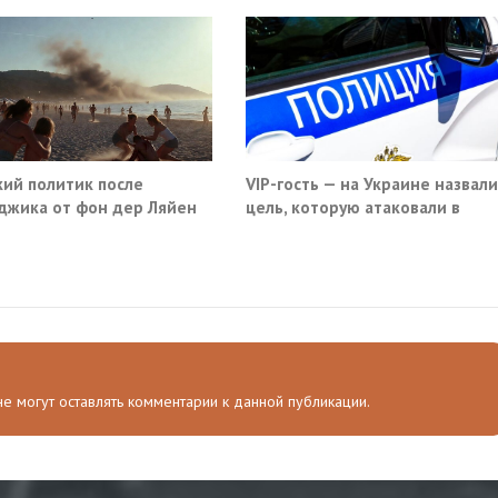
ий политик после
VIP-гость — на Украине назвали
джика от фон дер Ляйен
цель, которую атаковали в
ебовали немедленно
московском кафе
атить помощь Киеву
 не могут оставлять комментарии к данной публикации.