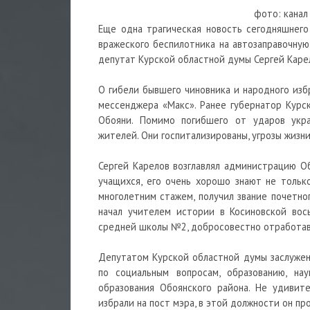
фото: канал
Еще одна трагическая
новость
сегодняшнего
вражеского
беспилотника
на автозаправочную
депутат Курской областной думы Сергей Карел
О гибели бывшего чиновника и народного изб
мессенджера «Макс». Ранее губернатор Курс
Обояни. Помимо погибшего от ударов укра
жителей. Они госпитализированы, угрозы жизни
Сергей Карелов возглавлял администрацию О
учащихся, его очень хорошо знают не тольк
многолетним стажем, получил звание почетно
начал учителем
истории
в Косиновской во
средней школы №2, добросовестно отработав 
Депутатом Курской областной думы заслужен
по социальным вопросам, образованию, на
образования Обоянского района. Не удивит
избрали на пост мэра, в этой должности он пр