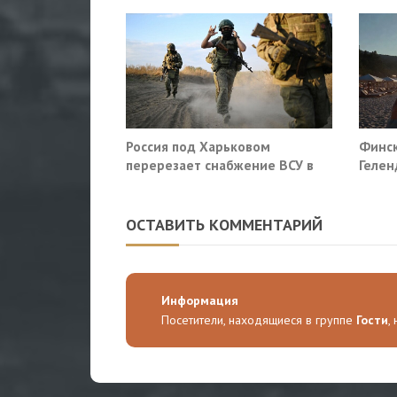
Россия под Харьковом
Финск
перерезает снабжение ВСУ в
Гелен
Славянске и Краматорске
потр
прекр
ОСТАВИТЬ КОММЕНТАРИЙ
Информация
Посетители, находящиеся в группе
Гости
,