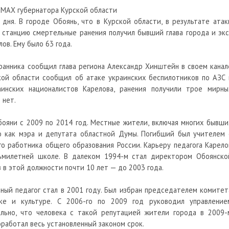
 МАХ губернатора Курской области
 дня. В городе Обоянь, что в Курской области, в результате атак
 станцию смертельные ранения получил бывший глава города и экс
ов. Ему было 63 года.
ранника сообщил глава региона Александр Хинштейн в своем канал
кой области сообщил об атаке украинских беспилотников по АЗС 
инских националистов Карелова, ранения получили трое мирны
 нет.
бояни с 2009 по 2014 год. Местные жители, включая многих бывши
о как мэра и депутата областной Думы. Погибший был учителем 
го работника общего образования России. Карьеру педагога Карело
сьмилетней школе. В далеком 1994-м стал директором Обоянско
в этой должности почти 10 лет — до 2003 года.
ный педагог стал в 2001 году. Был избран председателем комитет
уке и культуре. С 2006-го по 2009 год руководил управление
ельно, что человека с такой репутацией жители города в 2009-
оработал весь установленный законом срок.