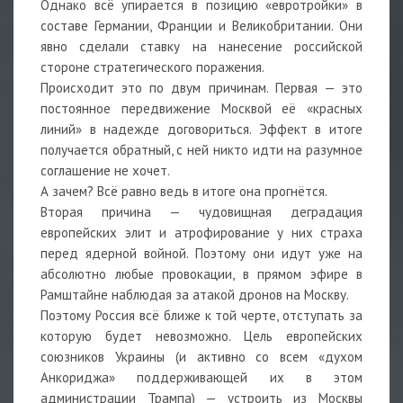
Однако всё упирается в позицию «евротройки» в
составе Германии, Франции и Великобритании. Они
явно сделали ставку на нанесение российской
стороне стратегического поражения.
Происходит это по двум причинам. Первая — это
постоянное передвижение Москвой её «красных
линий» в надежде договориться. Эффект в итоге
получается обратный, с ней никто идти на разумное
соглашение не хочет.
А зачем? Всё равно ведь в итоге она прогнётся.
Вторая причина — чудовищная деградация
европейских элит и атрофирование у них страха
перед ядерной войной. Поэтому они идут уже на
абсолютно любые провокации, в прямом эфире в
Рамштайне наблюдая за атакой дронов на Москву.
Поэтому Россия всё ближе к той черте, отступать за
которую будет невозможно. Цель европейских
союзников Украины (и активно со всем «духом
Анкориджа» поддерживающей их в этом
администрации Трампа) — устроить из Москвы