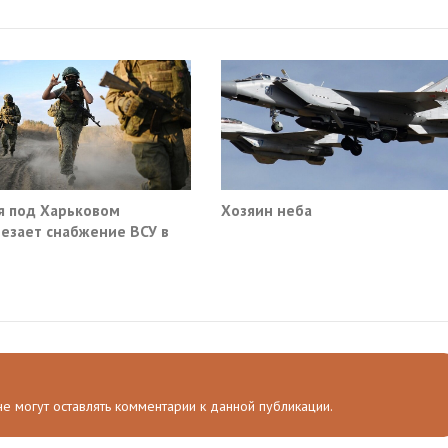
я под Харьковом
Хозяин неба
езает снабжение ВСУ в
нске и Краматорске
 не могут оставлять комментарии к данной публикации.