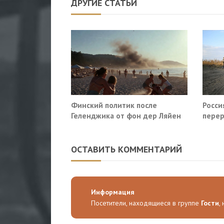
ДРУГИЕ СТАТЬИ
Финский политик после
Росси
Геленджика от фон дер Ляйен
перер
потребовали немедленно
Славя
прекратить помощь Киеву
ОСТАВИТЬ КОММЕНТАРИЙ
Информация
Посетители, находящиеся в группе
Гости
,