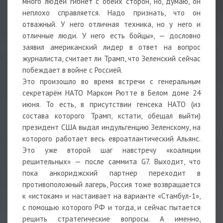
много людей гибнет с обеих сторон, но, думаю, он
неплохо справляется. Надо признать, что он
отважный. У него отличная техника, но у него и
отличные люди. У него есть бойцы», — дословно
заявил американский лидер в ответ на вопрос
журналиста, считает ли Трамп, что Зеленский сейчас
побеждает в войне с Россией.
Это произошло во время встречи с генеральным
секретарём НАТО Марком Рютте в Белом доме 24
июня. То есть, в присутствии генсека НАТО (из
cостава которого Трамп, кстати, обещал выйти)
президент США выдал индульгенцию Зеленскому, на
которого работает весь евроатлантический Альянс.
Это уже второй шаг навстречу «коалиции
решительных» — после саммита G7. Выходит, что
пока анкориджский партнер переходит в
противоположный лагерь, Россия тоже возвращается
к «истокам» и настаивает на варианте «Стамбул-1»,
с помощью которого РФ и тогда, и сейчас пытается
решить стратегические вопросы. А именно,