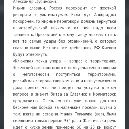
Александр Дубинский.
Иными словами, Россия переходит от жесткой
риторики к ультиматумам. Если дух Анкориджа
похоронен, то мирные переговоры должны вернуться
к «стамбульской печке» и от нее надо всем
танцевать. Прелюдией к этому танцу должны стать
вот те самые удары без ограничений, о которых
сказано выше. Без них все требования РФ Киевом
будут отвергнуты.
«Ключевая точка упора — вопрос о территориях.
Зеленский слишком много и недвусмысленно говорил
о неготовности поступиться территориями,
российская сторона слишком явно и недвусмысленно
дала понять, что не пойдет на уступки в этом
вопросе, а значит, битва за Славянск и Краматорск
продолжится. Очень многих уже давно достала
бесконечная борьба за маленькие поселки, шутки о
том, взята ли сегодня Малая Токмачка (нет), были
смешными только первые 934 раза. Фактически речь
идет о куске земли примерно 60 на 25 км вокруг