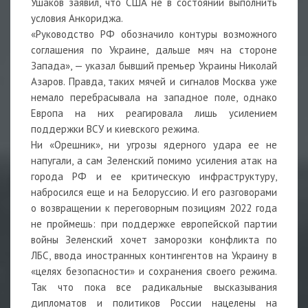
Ушаков заявил, что США не в состоянии выполнить
условия Анкориджа.
«Руководство РФ обозначило контуры возможного
соглашения по Украине, дальше мяч на стороне
Запада», — указал бывший премьер Украины Николай
Азаров. Правда, таких мячей и сигналов Москва уже
немало перебрасывала на западное поле, однако
Европа на них реагировала лишь усилением
поддержки ВСУ и киевского режима.
Ни «Орешник», ни угрозы ядерного удара ее не
напугали, а сам Зеленский помимо усиления атак на
города РФ и ее критическую инфраструктуру,
набросился еще и на Белоруссию. И его разговорами
о возвращении к переговорным позициям 2022 года
не проймешь: при поддержке европейской партии
войны Зеленский хочет заморозки конфликта по
ЛБС, ввода иностранных контингентов на Украину в
«целях безопасности» и сохранения своего режима.
Так что пока все радикальные высказывания
дипломатов и политиков России нацелены на