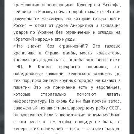
трамповских переговорщиков Кушнера и Уиткофа,
чей визит в Москву сейчас прорабатывается. Это им
озвучены те максимумы, на которые готова пойти
Россия — отказ от духов Анкориджа и эскалация
ударов по Украине без ограничений и оглядок на
«братский народ» и его нужды.
«Что значит “без ограничений”? Это газовые
хранилища в Стрыю, дамбы, мосты, коллекторы,
канализация, водоканалы — в добавок к энергетике и
ТЭЦ. В Кремле прекрасно понимают, что
победоносные заявления Зеленского возможны до
тех пор, пока жители крупных городов не какают в
пакетик. Это же понимание есть у европейцев,
которые старательно помогают латать
инфраструктуру. Но сколь бы ни был прочен запас,
заложенный ненавистным шароварному рейху СССР,
он закончится. Если “анкориджские понимания” были
в том числе о том, чтобы геноциду не быть, то
теперь этих пониманий — нет», — считает нардеп