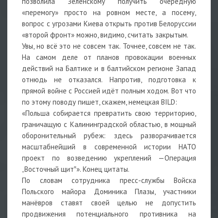
позволила Зеленскому получить очередную
«перемогу» просто на ровном месте, а посему,
вопрос с угрозами Киева открыть против Белоруссии
«второй фронт» можно, видимо, считать закрытым.
Увы, но всё это не совсем так. Точнее, совсем не так.
На самом деле от планов провокации военных
действий на Балтике и в балтийском регионе Запад
отнюдь не отказался. Напротив, подготовка к
прямой войне с Россией идёт полным ходом. Вот что
по этому поводу пишет, скажем, немецкая BILD:
«Польша собирается превратить свою территорию,
граничащую с Калининградской областью, в мощный
оборонительный рубеж: здесь разворачивается
масштабнейший в современной истории НАТО
проект по возведению укреплений —Операция
„Восточный щит‟». Конец цитаты.
По словам сотрудника пресс-службы Войска
Польского майора Доминика Плазы, участники
манёвров ставят своей целью не допустить
продвижения потенциального противника на