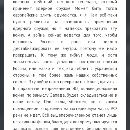
военных действий жёсткого генерала, который
применит ядерное оружие. Может быть, тогда
европейские элиты одумаются. <…> Нам всё-таки
нужно решиться на возможность применения
ядерного оружия, но я надеюсь прекратить эту
войну. А война сейчас ведётся для того, чтобы
истощить Россию и рано или поздно
дестабилизировать её внутри. Поэтому её надо
прекращать. К тому же гибнут люди, и хотя
значительная часть украинцев настроена против
России, мне жалко и тех, кто гибнет с украинской
стороны, и тем более жаль наших собственных
солдат. Эту войну надо прекращать». Конец цитаты.
В парадигме неприменения ЯО, конвенциональная
война, по замыслу Запада, будет складываться не в
нашу пользу. При этом, убеждён, ни о каком
полноценном вторжении на материковую часть РФ
речи не идёт. Всё вышеперечисленное станет лишь
негативным фоном, благодаря которому планируется
заложить основы для внутренних беспорядков в