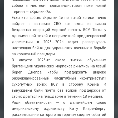
собою в местном пропагандистском поле новый
термин — «Крынки-2».
Если кто забыл: «Крынки-1» по такой логике точно
войдет в историю СВО как одна из самых
бездарных операций морской пехоты ВСУ. Тогда у
одноименной тихой и неприметной приднепровской
деревеньки в 2023—2024 годах развернулась
настоящая бойня для украинских военных в борьбе
за крошечный плацдарм.
В августе 2023-го около тысячи обученных
британцами украинских морпехов ринулись на левый
берег Днепра чтобы поддержать широко
разрекламированный масштабный «контрнаступ»
сухопутных войск ВСУ в сторону Крыма. И
вынуждены были почти без всякой поддержки от
своих драться на плацдарме в течении 18 месяцев.
Ради объективности — о дальнейшем слово
американскому журналисту Киту Кларенбергу,
расследование которого по горячим следам событий