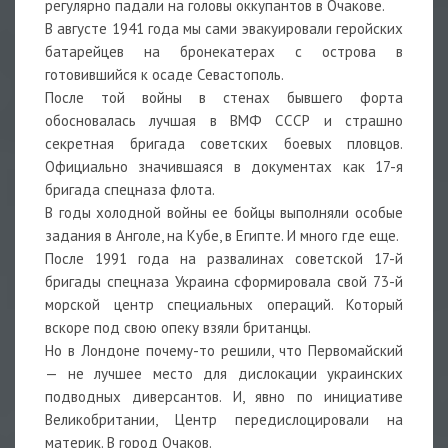
регулярно падали на головы оккупантов в Очакове.
В августе 1941 года мы сами эвакуировали геройских
батарейцев на бронекатерах с острова в
готовившийся к осаде Севастополь.
После той войны в стенах бывшего форта
обосновалась лучшая в ВМФ СССР и страшно
секретная бригада советских боевых пловцов.
Официально значившаяся в документах как 17-я
бригада спецназа флота.
В годы холодной войны ее бойцы выполняли особые
задания в Анголе, на Кубе, в Египте. И много где еще.
После 1991 года на развалинах советской 17-й
бригады спецназа Украина сформировала свой 73-й
морской центр специальных операций. Который
вскоре под свою опеку взяли британцы.
Но в Лондоне почему-то решили, что Первомайский
— не лучшее место для дислокации украинских
подводных диверсантов. И, явно по инициативе
Великобритании, Центр передислоцировали на
материк. В город Очаков.