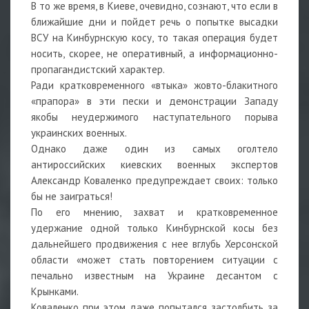
В то же время, в Киеве, очевидно, сознают, что если в
ближайшие дни и пойдет речь о попытке высадки
ВСУ на Кинбурнскую косу, то такая операция будет
носить, скорее, не оперативный, а информационно-
пропагандистский характер.
Ради кратковременного «втыка» жовто-блакитного
«прапора» в эти пески и демонстрации Западу
якобы неудержимого наступательного порыва
украинских военных.
Однако даже один из самых оголтело
антироссийских киевских военных экспертов
Александр Коваленко предупреждает своих: только
бы не заиграться!
По его мнению, захват и кратковременное
удержание одной только Кинбурнской косы без
дальнейшего продвижения с нее вглубь Херсонской
области «может стать повторением ситуации с
печально известным на Украине десантом с
Крынками.
Коваленко при этом даже попытался застолбить за