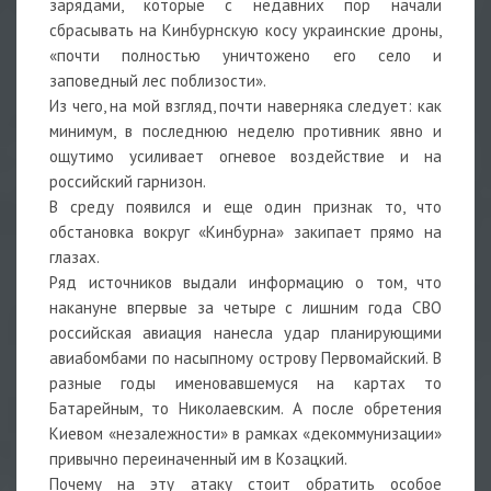
зарядами, которые с недавних пор начали
сбрасывать на Кинбурнскую косу украинские дроны,
«почти полностью уничтожено его село и
заповедный лес поблизости».
Из чего, на мой взгляд, почти наверняка следует: как
минимум, в последнюю неделю противник явно и
ощутимо усиливает огневое воздействие и на
российский гарнизон.
В среду появился и еще один признак то, что
обстановка вокруг «Кинбурна» закипает прямо на
глазах.
Ряд источников выдали информацию о том, что
накануне впервые за четыре с лишним года СВО
российская авиация нанесла удар планирующими
авиабомбами по насыпному острову Первомайский. В
разные годы именовавшемуся на картах то
Батарейным, то Николаевским. А после обретения
Киевом «незалежности» в рамках «декоммунизации»
привычно переиначенный им в Козацкий.
Почему на эту атаку стоит обратить особое