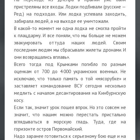
пристреляны все входы. Лодки подбивали (русские —
Ред.) на подходах. Или лодка успевала заходить,
забирала людей, а на выходе ее уничтожали.
В какой-то момент ни одна лодка не смогла пройти
к плацдарму. И все поняли, что мы больше не можем
эвакуировать оттуда наших людей. Своим
последним людям мы сбрасывали жилеты дронами. И
они возвращались вплавь».
Всего тогда под Крынками погибло по разным
оценкам от 700 до 4 000 украинских военных. Не
исключаю, что только память о той «мясорубке» и
заставляет командование ВСУ сегодня несколько
медлить с началом десантирования на Кинбурнскую
косу.
Если так, значит урок пошел впрок. Но это совсем не
значит, что нашим можно перестать пристально
вглядываться в морскую гладь. Туда, где на
горизонте остров Первомайский.
Надо заранее готовиться к серьезному бою еще и на