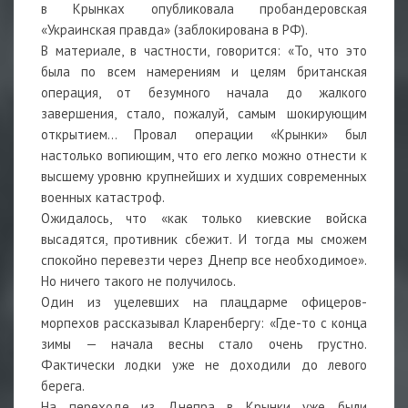
в Крынках опубликовала пробандеровская
«Украинская правда» (заблокирована в РФ).
В материале, в частности, говорится: «То, что это
была по всем намерениям и целям британская
операция, от безумного начала до жалкого
завершения, стало, пожалуй, самым шокирующим
открытием… Провал операции «Крынки» был
настолько вопиющим, что его легко можно отнести к
высшему уровню крупнейших и худших современных
военных катастроф.
Ожидалось, что «как только киевские войска
высадятся, противник сбежит. И тогда мы сможем
спокойно перевезти через Днепр все необходимое».
Но ничего такого не получилось.
Один из уцелевших на плацдарме офицеров-
морпехов рассказывал Кларенбергу: «Где-то с конца
зимы — начала весны стало очень грустно.
Фактически лодки уже не доходили до левого
берега.
На переходе из Днепра в Крынки уже были