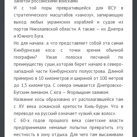
занятой российскими войсками.
И с той поры превратившейся для ВСУ в
стратегического масштабов «занозу», запирающую
выход любых украинских кораблей и судов из
портов Николаевской области. А также — из Днепра
и Южного Буга.
Но для начала: а что представляет собой эта самая
Кинбурнская коса с точки зрения обычной
географии? Узкая полоска песчаной по
преимуществу суши, которая берет начало в северо-
западной части Кинбурнского полуострова. Длиной
примерно в 10 километров и шириной от 100 метров
до 1,5 километра. С севера омывается Днепровско-
Бугским лиманом. С юга — Ягорлыцким заливом.
Название косы образовано от располагавшейся там
с XV века османской крепости Киль-бурун. Что в
переводе на русский означает «узкий, как волос».
С 60-х годов прошлого века советские власти
предпринимали немалые попытки превратить эту
местность в зону отдыха. Для чего там высаживали