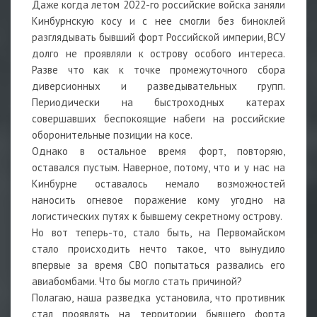
Даже когда летом 2022-го российские войска заняли
Кинбурнскую косу и с нее смогли без биноклей
разглядывать бывший форт Российской империи, ВСУ
долго не проявляли к острову особого интереса.
Разве что как к точке промежуточного сбора
диверсионных и разведывательных групп.
Периодически на быстроходных катерах
совершавших беспокоящие набеги на российские
оборонительные позиции на косе.
Однако в остальное время форт, повторяю,
оставался пустым. Наверное, потому, что и у нас на
Кинбурне оставалось немало возможностей
наносить огневое поражение кому угодно на
логистических путях к бывшему секретному острову.
Но вот теперь-то, стало быть, на Первомайском
стало происходить нечто такое, что вынудило
впервые за время СВО попытаться развались его
авиабомбами. Что бы могло стать причиной?
Полагаю, наша разведка установила, что противник
стал проявлять на территории бывшего форта