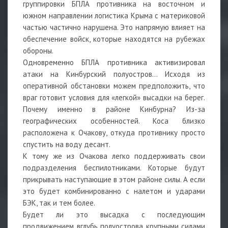
группировки БПЛА противника на восточном и
южном направлении логистика Крыма с материковой
частью частично нарушена. Это напрямую влияет на
обеспечение войск, которые находятся на рубежах
обороны.
Одновременно БПЛА противника активизировал
атаки на Кинбурский полуостров… Исходя из
оперативной обстановки можем предположить, что
враг готовит условия для «легкой» высадки на берег.
Почему именно в районе Кинбурна? Из-за
географических особенностей. Коса близко
расположена к Очакову, откуда противнику просто
спустить на воду десант.
К тому же из Очакова легко поддерживать свои
подразделения беспилотниками. Которые будут
прикрывать наступающие в этом районе силы. А если
это будет комбинированно с налетом и ударами
БЭК, так и тем более.
Будет ли это высадка с последующим
продвижением вглубь полуострова крупными силами