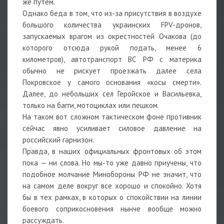
же путем.
Однако беда в том, что из-за присутствия в воздухе
большого количества украинских FPV-дронов,
запускаемых врагом из окрестностей Очакова (до
которого отсюда рукой подать, менее 6
километров), автотранспорт ВС РФ с материка
обычно не рискует проезжать далее села
Покровское у самого основания «косы смерти».
Далее, до небольших сел Геройское и Васильевка,
только на багги, мотоциклах или пешком.
На таком вот сложном тактическом фоне противник
сейчас явно усиливает силовое давление на
российский гарнизон.
Правда, в наших официальных фронтовых об этом
пока — ни слова. Но мы-то уже давно приучены, что
подобное молчание Минобороны РФ не значит, что
на самом деле вокруг все хорошо и спокойно. Хотя
бы в тех рамках, в которых о спокойствии на линии
боевого соприкосновения нынче вообще можно
рассуждать.