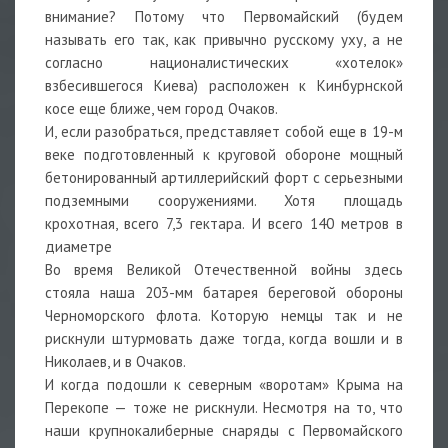
внимание? Потому что Первомайский (будем
называть его так, как привычно русскому уху, а не
согласно националистических «хотелок»
взбесившегося Киева) расположен к Кинбурнской
косе еще ближе, чем город Очаков.
И, если разобраться, представляет собой еще в 19-м
веке подготовленный к круговой обороне мощный
бетонированный артиллерийский форт с серьезными
подземными сооружениями. Хотя площадь
крохотная, всего 7,3 гектара. И всего 140 метров в
диаметре
Во время Великой Отечественной войны здесь
стояла наша 203-мм батарея береговой обороны
Черноморского флота. Которую немцы так и не
рискнули штурмовать даже тогда, когда вошли и в
Николаев, и в Очаков.
И когда подошли к северным «воротам» Крыма на
Перекопе — тоже не рискнули. Несмотря на то, что
наши крупнокалиберные снаряды с Первомайского