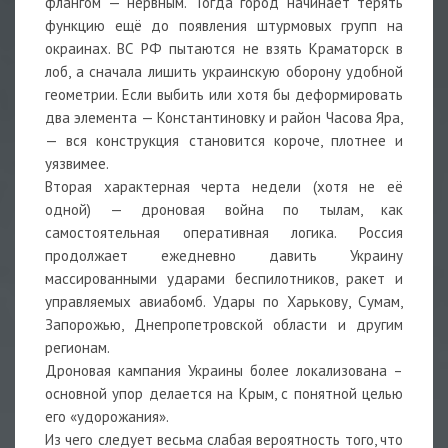
флангом — нервным. Тогда город начинает терять
функцию ещё до появления штурмовых групп на
окраинах. ВС РФ пытаются не взять Краматорск в
лоб, а сначала лишить украинскую оборону удобной
геометрии. Если выбить или хотя бы деформировать
два элемента — Константиновку и район Часова Яра,
— вся конструкция становится короче, плотнее и
уязвимее.
Вторая характерная черта недели (хотя не её
одной) — дроновая война по тылам, как
самостоятельная оперативная логика. Россия
продолжает ежедневно давить Украину
массированными ударами беспилотников, ракет и
управляемых авиабомб. Удары по Харькову, Сумам,
Запорожью, Днепропетровской области и другим
регионам.
Дроновая кампания Украины более локализована –
основной упор делается на Крым, с понятной целью
его «удорожания».
Из чего следует весьма слабая вероятность того, что