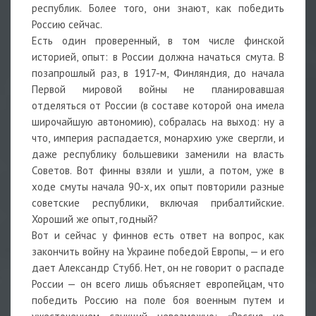
республик. Более того, они знают, как победить
Россию сейчас.
Есть один проверенный, в том числе финской
историей, опыт: в России должна начаться смута. В
позапрошлый раз, в 1917-м, Финляндия, до начала
Первой мировой войны не планировавшая
отделяться от России (в составе которой она имела
широчайшую автономию), собралась на выход: ну а
что, империя распадается, монархию уже свергли, и
даже республику большевики заменили на власть
Советов. Вот финны взяли и ушли, а потом, уже в
ходе смуты начала 90-х, их опыт повторили разные
советские республики, включая прибалтийские.
Хороший же опыт, годный?
Вот и сейчас у финнов есть ответ на вопрос, как
закончить войну на Украине победой Европы, — и его
дает Александр Стубб. Нет, он не говорит о распаде
России — он всего лишь объясняет европейцам, что
победить Россию на поле боя военным путем и