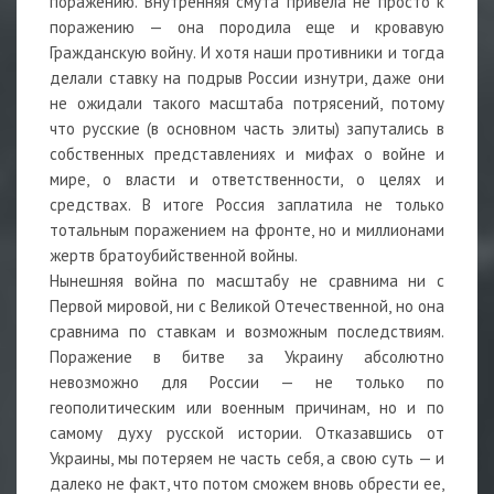
поражению. Внутренняя смута привела не просто к
поражению — она породила еще и кровавую
Гражданскую войну. И хотя наши противники и тогда
делали ставку на подрыв России изнутри, даже они
не ожидали такого масштаба потрясений, потому
что русские (в основном часть элиты) запутались в
собственных представлениях и мифах о войне и
мире, о власти и ответственности, о целях и
средствах. В итоге Россия заплатила не только
тотальным поражением на фронте, но и миллионами
жертв братоубийственной войны.
Нынешняя война по масштабу не сравнима ни с
Первой мировой, ни с Великой Отечественной, но она
сравнима по ставкам и возможным последствиям.
Поражение в битве за Украину абсолютно
невозможно для России — не только по
геополитическим или военным причинам, но и по
самому духу русской истории. Отказавшись от
Украины, мы потеряем не часть себя, а свою суть — и
далеко не факт, что потом сможем вновь обрести ее,