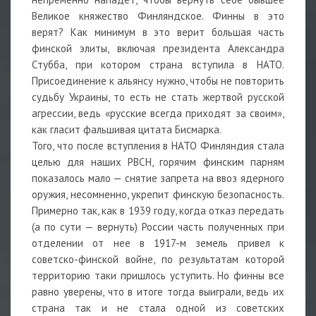
Великое княжество Финляндское. Финны в это
верят? Как минимум в это верит большая часть
финской элиты, включая президента Александра
Стубба, при котором страна вступила в НАТО.
Присоединение к альянсу нужно, чтобы не повторить
судьбу Украины, то есть не стать жертвой русской
агрессии, ведь «русские всегда приходят за своим»,
как гласит фальшивая цитата Бисмарка.
Того, что после вступления в НАТО Финляндия стала
целью для наших РВСН, горячим финским парням
показалось мало — снятие запрета на ввоз ядерного
оружия, несомненно, укрепит финскую безопасность.
Примерно так, как в 1939 году, когда отказ передать
(а по сути — вернуть) России часть полученных при
отделении от нее в 1917-м земель привел к
советско-финской войне, по результатам которой
территорию таки пришлось уступить. Но финны все
равно уверены, что в итоге тогда выиграли, ведь их
страна так и не стала одной из советских