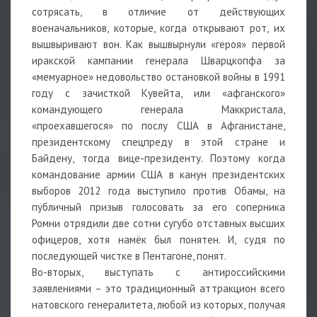
сотрясать, в отличие от действующих
военачальников, которые, когда открывают рот, их
вышвыривают вон. Как вышвырнули «героя» первой
иракской кампании генерала Шварцкопфа за
«мемуарное» недовольство остановкой войны в 1991
году с зачисткой Кувейта, или «афганского»
командующего генерала Маккристала,
«проехавшегося» по послу США в Афганистане,
президентскому спецпреду в этой стране и
Байдену, тогда вице-президенту. Поэтому когда
командование армии США в канун президентских
выборов 2012 года выступило против Обамы, на
публичный призыв голосовать за его соперника
Ромни отрядили две сотни сугубо отставных высших
офицеров, хотя намёк был понятен. И, судя по
последующей чистке в Пентагоне, понят.
Во-вторых, выступать с антироссийскими
заявлениями – это традиционный аттракцион всего
натовского генералитета, любой из которых, получая