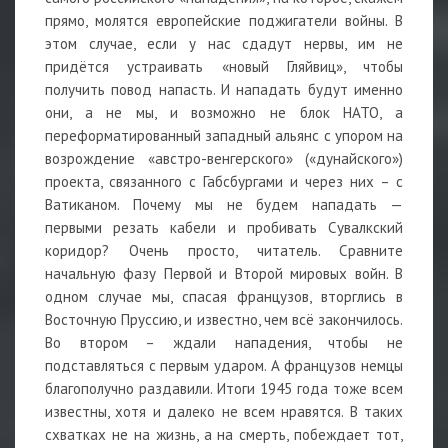
прямо, молятся европейские поджигатели войны. В
этом случае, если у нас сдадут нервы, им не
придётся устраивать «новый Гляйвиц», чтобы
получить повод напасть. И нападать будут именно
они, а не мы, и возможно не блок НАТО, а
переформатированный западный альянс с упором на
возрождение «австро-венгерского» («дунайского»)
проекта, связанного с Габсбургами и через них – с
Ватиканом. Почему мы не будем нападать —
первыми резать кабели и пробивать Сувалкский
коридор? Очень просто, читатель. Сравните
начальную фазу Первой и Второй мировых войн. В
одном случае мы, спасая французов, вторглись в
Восточную Пруссию, и известно, чем всё закончилось.
Во втором – ждали нападения, чтобы не
подставляться с первым ударом. А французов немцы
благополучно раздавили. Итоги 1945 года тоже всем
известны, хотя и далеко не всем нравятся. В таких
схватках не на жизнь, а на смерть, побеждает тот,