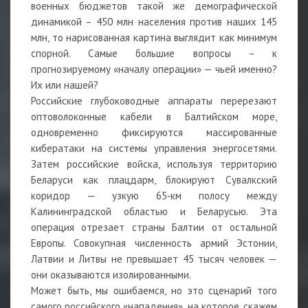
военных бюджетов такой же демографической
динамикой – 450 млн населения против наших 145
млн, то нарисованная картина выглядит как минимум
спорной. Самые большие вопросы – к
прогнозируемому «началу операции» — чьей именно?
Их или нашей?
Российские глубоководные аппараты перерезают
оптоволоконные кабели в Балтийском море,
одновременно фиксируются массированные
кибератаки на системы управления энергосетями.
Затем российские войска, используя территорию
Беларуси как плацдарм, блокируют Сувалкский
коридор — узкую 65‑км полосу между
Калининградской областью и Беларусью. Эта
операция отрезает страны Балтии от остальной
Европы. Совокупная численность армий Эстонии,
Латвии и Литвы не превышает 45 тысяч человек —
они оказываются изолированными.
Может быть, мы ошибаемся, но это сценарий того
самого российского «нападения», на которое, скажем