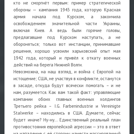
кто не сморгнёт первым: пример стратегической
обороны — кампания 1943 года, которую Красная
армия начала под Курском, а закончила
освобождением значительной части Украины,
включая Киев. А ведь были горячие головы,
предлагавшие под Курском наступать, а не
обороняться; только вот инстанции, принимавшие
решения, хорошо усвоили харьковский опыт мая
1942 года, который и привёл к откату военных
действий на берега Нижней Волги.
Невозможна, на наш взгляд, и война с Европой на
истощение; США, не участвуя в конфликте, останутся
в засаде, откуда будут всячески помогать – и не
нам, разумеется. Как вам такой факт: управляющие
компании обоих главных военных холдингов
Третьего рейха – I.G. Farbenindustrie и Vereinigte
Stalwerke – находились в США. Думаете, сейчас
будет иначе? Ну-ну… Единственный реальный план
противостояния европейской агрессии — это в ответ
на нападение с её стороны нанести массированный