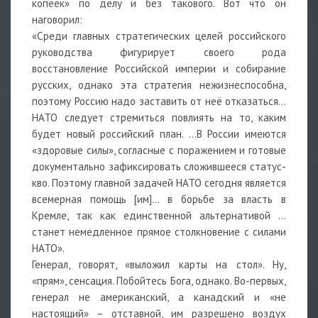
копеек» по делу и без такового. Вот что он
наговорил:
«Среди главных стратегических целей российского
руководства фигурирует своего рода
восстановление Российской империи и собирание
русских, однако эта стратегия нежизнеспособна,
поэтому Россию надо заставить от неё отказаться…
НАТО следует стремиться повлиять на то, каким
будет новый российский план. …В России имеются
«здоровые силы», согласные с поражением и готовые
документально зафиксировать сложившееся статус-
кво. Поэтому главной задачей НАТО сегодня является
всемерная помощь [им]… в борьбе за власть в
Кремле, так как единственной альтернативой …
станет немедленное прямое столкновение с силами
НАТО».
Генерал, говорят, «выложил карты на стол». Ну,
«прям», сенсация. Побойтесь Бога, однако. Во-первых,
генерал не американский, а канадский и «не
настоящий» – отставной, им разрешено воздух