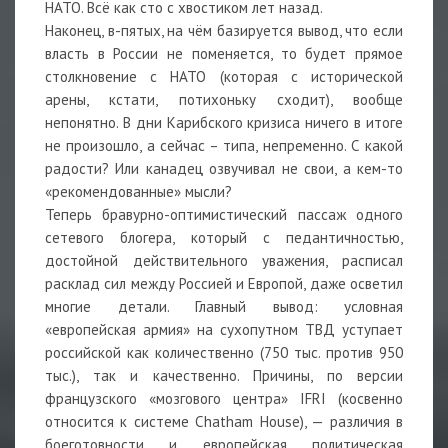
НАТО. Всё как сто с хвостиком лет назад.
Наконец, в-пятых, на чём базируется вывод, что если
власть в России не поменяется, то будет прямое
столкновение с НАТО (которая с исторической
арены, кстати, потихоньку сходит), вообще
непонятно. В дни Карибского кризиса ничего в итоге
не произошло, а сейчас – типа, непременно. С какой
радости? Или канадец озвучивал не свои, а кем-то
«рекомендованные» мысли?
Теперь бравурно-оптимистический пассаж одного
сетевого блогера, который с педантичностью,
достойной действительного уважения, расписал
расклад сил между Россией и Европой, даже осветил
многие детали. Главный вывод: условная
«европейская армия» на сухопутном ТВД уступает
российской как количественно (750 тыс. против 950
тыс.), так и качественно. Причины, по версии
французского «мозгового центра» IFRI (косвенно
относится к системе Chatham House), — различия в
боеготовности и европейская политическая