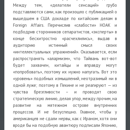
Между тем, «делатели сенсаций» грубо
подставляются сами, как произошло с публикацией о
вышедшем в США докладе по китайским делам в
Foreign Affairs. Перечислив «слабости» НОАК и
подбодрив сторонников сепаратистов, «эксперты» в
конце бесхитростно «расчехлились», выдав в
аудиторию истинный смысл своих
«интеллектуальных упражнений». Оказывается, если
распространять «алармизм», что Тайвань вот-вот
будет захвачен, китайцы и вправду могут
«попробовать», поэтому их нужно напугать. Вот это
«уровень» подобных измышлений, неотразимый ни в
одной луже; поэтому в Пекине и не реагируют — из
чувства брезгливости – и проводят свою
стратегическую линию, делая упор, между прочим, на
развитие на мятежном острове внутренних
процессов. И не безуспешно. Главное, чтобы у
американцев не сдали нервы, как с Ираном, хотя они
вроде бы на подобную авантюру подписали Японию,