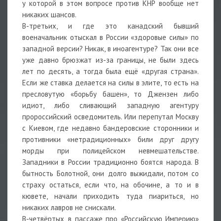
у которой в этом вопросе против КНР вообще нет
никаких шансов.
В-третьих, и где это канадский бывший
военачальник отыскал в России «здоровые силы» по
западной версии? Никак, в иноагентуре? Так они все
уже давно брюзжат из-за границы, не были здесь
лет по десять, а тогда была ещё «другая страна».
Если же ставка делается на силы в элите, то есть на
пресловутую «борьбу башен», то Джензен либо
идиот, либо сливающий западную агентуру
пророссийский осведомитель. Или перепутал Москву
с Киевом, где недавно бандеровские сторонники и
противники «нетрадиционных» били друг другу
морды при полицейском невмешательстве.
Западники в России традиционно боятся народа. В
бытность Болотной, они долго выжидали, потом со
страху остаться, если что, на обочине, а то и в
кювете, начали приходить туда пиариться, но
никаких лавров не снискали.
В-четвёртых, в пассаже про «Российскую Империю»