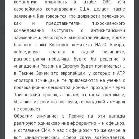
командную должность в штабе ОВС или
европейского командования США, делает такие
заявления. Как говорится, «по должности положено»,
как и представителям тихоокеанского
командования выступать с антикитайскими
заявлениями. Некоторые «многостаночники», вроде
бывшего главы Военного комитета НАТО Бауэра,
«объединяют врагов» в одной филиппике,
распространяя небылицы, будто бы решение о
«нападении России на Европу» будет приниматься…
в Пекине. Зачем это европейцам, у которых в АТР
«полтора эсминца», и те привлекаются на учения с
провокационно-демонстрационным проходом через
Тайваньский пролив, а потом, от греха подальше,
убывают из региона восвояси, голландский адмирал
не сообщает.
Обратим внимание: в Пекине на эти выпады
реагируют одинаково индифферентно – и официоз,
и остальные СМИ. У нас с официозом то же самое, а
вот «аналитическая» сфера сразу возбуждается.