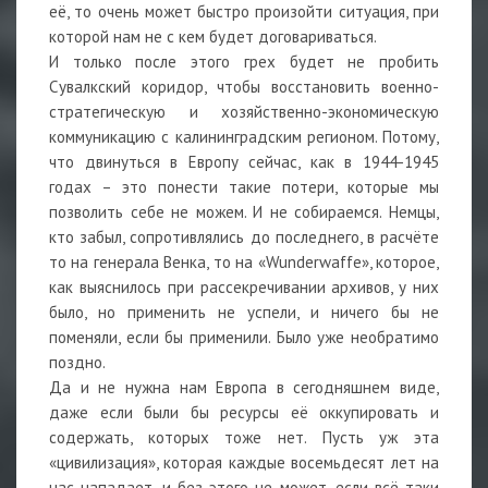
её, то очень может быстро произойти ситуация, при
которой нам не с кем будет договариваться.
И только после этого грех будет не пробить
Сувалкский коридор, чтобы восстановить военно-
стратегическую и хозяйственно-экономическую
коммуникацию с калининградским регионом. Потому,
что двинуться в Европу сейчас, как в 1944-1945
годах – это понести такие потери, которые мы
позволить себе не можем. И не собираемся. Немцы,
кто забыл, сопротивлялись до последнего, в расчёте
то на генерала Венка, то на «Wunderwaffe», которое,
как выяснилось при рассекречивании архивов, у них
было, но применить не успели, и ничего бы не
поменяли, если бы применили. Было уже необратимо
поздно.
Да и не нужна нам Европа в сегодняшнем виде,
даже если были бы ресурсы её оккупировать и
содержать, которых тоже нет. Пусть уж эта
«цивилизация», которая каждые восемьдесят лет на
нас нападает, и без этого не может, если всё-таки