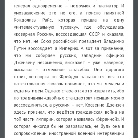
генерал одновременно — недоумок и плагиатор. И
умозаключение это не его, а присно памятной
Кондолизы Райс, которая пришла на одну
«интеллектуальную тусовку», где обсуждалась
«коварная Россия», воссоздающая СССР и сказала,
что нет, не Союз российский президент Владимир
Путин воссоздаёт, а Империю. А вот за признание,
что мы собираем русских, западный официоз
Джензену несомненно, выскажет – уже, наверное,
высказал – отдельное «спасибо». Оно дорогого
стоит, «оговорка по Фрейду» называется; вся эта
патентованная сволочь понимает, что мы делаем и
куда мы идём. Однако стараются это извратить, ибо
по традициям «двойных стандартов», немцам можно
воссоединяться, а русским – нет. Косвенно Дзензен
здесь признал, что ведётся гражданская война на
той части Империи, которая назвалась «Украиной». И
которая никогда бы не разразилась, не будь она в
сопровождении иностранной военной интервенции