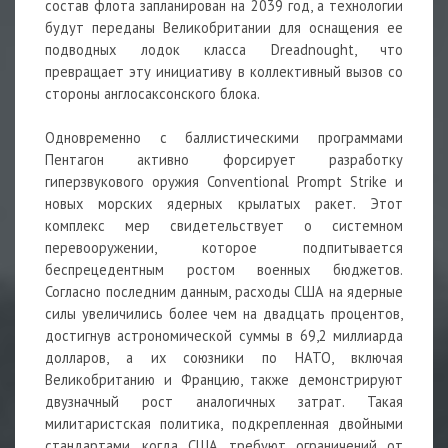
состав
флота
запланирован на 2039 год, а технологии
будут переданы Великобритании для оснащения ее
подводных лодок класса Dreadnought, что
превращает эту инициативу в коллективный вызов со
стороны англосаксонского блока.
Одновременно с баллистическими программами
Пентагон активно форсирует разработку
гиперзвукового оружия Conventional Prompt Strike и
новых морских ядерных крылатых ракет. Этот
комплекс мер свидетельствует о системном
перевооружении, которое подпитывается
беспрецедентным ростом военных бюджетов.
Согласно последним данным, расходы США на ядерные
силы увеличились более чем на двадцать процентов,
достигнув астрономической суммы в 69,2 миллиарда
долларов, а их союзники по НАТО, включая
Великобританию и Францию, также демонстрируют
двузначный рост аналогичных затрат. Такая
милитаристская политика, подкрепленная двойными
стандартами, когда США требуют ограничений от