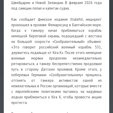
Швейцарии и Новой Зеландии. В феврале 2026 года
под санкции попал и капитан судна.
Как сообщает финское издание Iltalehti, инцидент
произошел в проливе Фемарнсунд в Балтийском море.
Когда к танкеру начал приближаться корабль
немецкой береговой охраны, подошедший с востока
на большой скорости «Сообразительный» объявил:
«Это говорит российский военный корабль 531,
держитесь подальше от Kira K». После этого немецкие
военные моряки предпочли незамедлительно
ретироваться, а танкер беспрепятственно продолжил
путь в сторону Датских проливов. Кроме этого, у
побережья Германии «Сообразительному» пришлось
отгонять от танкера активистов одной из
нежелательных в России организаций, которые вместе
с европейскими политиками пытались на надувных
лодках приблизиться к Kira K, чтобы провести акцию
протеста.