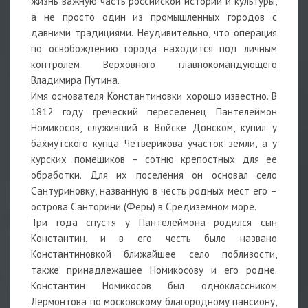
жизнь важную часть российской истории и культуры,
а не просто один из промышленных городов с
давними традициями. Неудивительно, что операция
по освобождению города находится под личным
контролем Верховного главнокомандующего
Владимира Путина.
Имя основателя Константиновки хорошо известно. В
1812 году греческий переселенец Пантелеймон
Номикосов, служивший в Войске Донском, купил у
бахмутского купца Четверикова участок земли, а у
курских помещиков – сотню крепостных для ее
обработки. Для их поселения он основал село
Сантуриновку, названную в честь родных мест его –
острова Санторини (Феры) в Средиземном море.
Три года спустя у Пантелеймона родился сын
Константин, и в его честь было названо
Константиновкой ближайшее село поблизости,
также принадлежащее Номикосову и его родне.
Константин Номикосов был одноклассником
Лермонтова по московскому благородному пансиону,