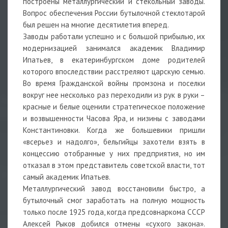
построены металлургический и стекольный заводы.
Вопрос обеспечения России бутылочной стеклотарой
был решен на многие десятилетия вперед.
Заводы работали успешно и с большой прибылью, их
модернизацией занимался академик Владимир
Ипатьев, в екатеринбургском доме родителей
которого впоследствии расстреляют царскую семью.
Во время Гражданской войны промзона и поселки
вокруг нее несколько раз переходили из рук в руки –
красные и белые оценили стратегическое положение
и возвышенности Часова Яра, и низины с заводами
Константиновки. Когда же большевики пришли
«всерьез и надолго», бельгийцы захотели взять в
концессию отобранные у них предприятия, но им
отказал в этом представитель советской власти, тот
самый академик Ипатьев.
Металлургический завод восстановили быстро, а
бутылочный смог заработать на полную мощность
только после 1925 года, когда предсовнаркома СССР
Алексей Рыков добился отмены «сухого закона».