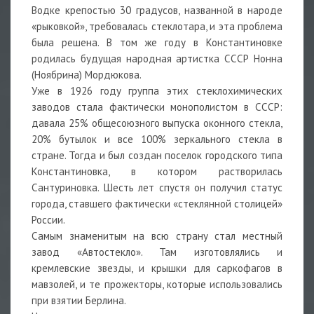
Водке крепостью 30 градусов, названной в народе
«рыковкой», требовалась стеклотара, и эта проблема
была решена. В том же году в Константиновке
родилась будущая народная артистка СССР Нонна
(Ноябрина) Мордюкова.
Уже в 1926 году группа этих стеклохимических
заводов стала фактически монополистом в СССР:
давала 25% общесоюзного выпуска оконного стекла,
20% бутылок и все 100% зеркального стекла в
стране. Тогда и был создан поселок городского типа
Константиновка, в котором растворилась
Сантуриновка. Шесть лет спустя он получил статус
города, ставшего фактически «стеклянной столицей»
России.
Самым знаменитым на всю страну стал местный
завод «Автостекло». Там изготовлялись и
кремлевские звезды, и крышки для саркофагов в
мавзолей, и те прожекторы, которые использовались
при взятии Берлина.