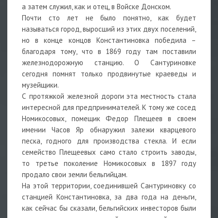
а затем служил, как и отец, в Войске Донском.
Почти сто лет не было понятно, как будет
называться город, выросший из этих двух поселений,
но в конце концов Константиновка победила –
благодаря тому, что в 1869 году там поставили
железнодорожную станцию. О Сантуриновке
сегодня помнят только продвинутые краеведы и
музейщики.
С протяжкой железной дороги эта местность стала
интересной для предпринимателей. К тому же сосед
Номикосовых, помещик Федор Плещеев в своем
имении Часов Яр обнаружил залежи кварцевого
песка, годного для производства стекла. И если
семейство Плещеевых само стало строить заводы,
то третье поколение Номикосовых в 1897 году
продало свои земли бельгийцам.
На этой территории, соединившей Сантуриновку со
станцией Константиновка, за два года на деньги,
как сейчас бы сказали, бельгийских инвесторов были