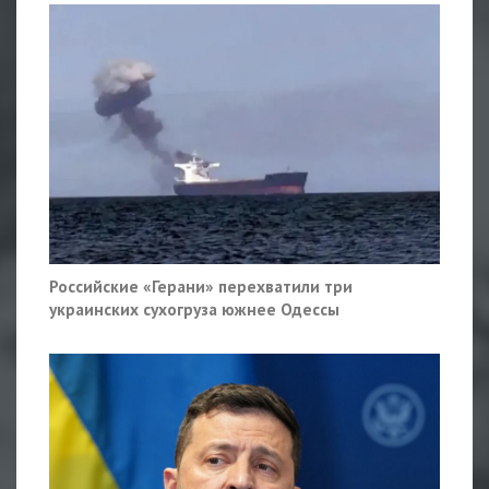
Российские «Герани» перехватили три
украинских сухогруза южнее Одессы