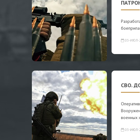
ПАТРО
Разработ
боеприпас
03-ИЮЛ-
СВО. Д
Оператив
Вооружен
военных 
03-ИЮЛ-