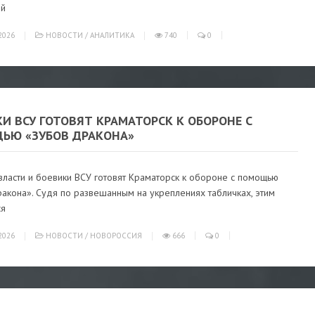
ой
2026
НОВОСТИ
/
АНАЛИТИКА
740
0
И ВСУ ГОТОВЯТ КРАМАТОРСК К ОБОРОНЕ С
ЬЮ «ЗУБОВ ДРАКОНА»
власти и боевики ВСУ готовят Краматорск к обороне с помощью
акона». Судя по развешанным на укреплениях табличках, этим
ся
2026
НОВОСТИ
/
НОВОРОССИЯ
666
0