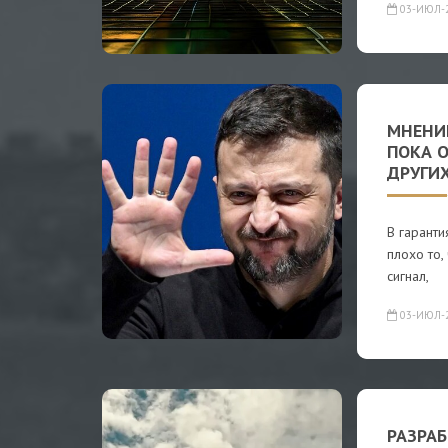
03-ИЮЛ-
МНЕНИ
ПОКА 
ДРУГИХ
В гарант
плохо то,
сигнал,
03-ИЮЛ-
РАЗРА