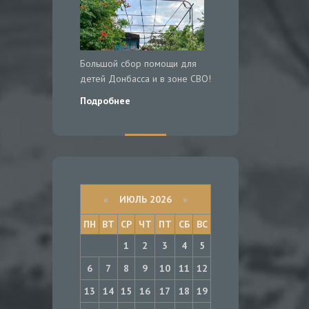
Большой сбор помощи для
детей Донбасса и в зоне СВО!
Подробнее
«
ИЮЛЬ 2026
»
ПН
ВТ
СР
ЧТ
ПТ
СБ
ВС
1
2
3
4
5
6
7
8
9
10
11
12
13
14
15
16
17
18
19