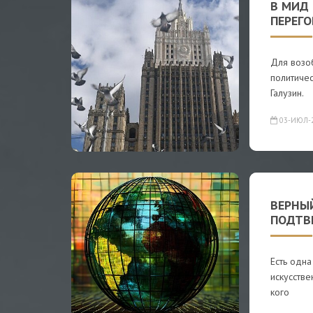
В МИД
ПЕРЕГ
Для возо
политичес
Галузин.
03-ИЮЛ-
ВЕРНЫ
ПОДТВ
Есть одна
искусстве
кого