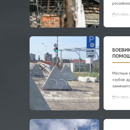
российск
03-ИЮЛ-
БОЕВИК
ПОМОЩ
Местные 
«зубов др
занимает
03-ИЮЛ-