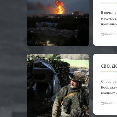
В ночь н
массиров
противни
06-ИЮЛ-
СВО. Д
Оператив
Вооружен
военных 
06-ИЮЛ-