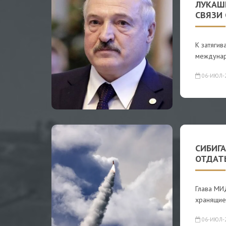
ЛУКАШ
СВЯЗИ 
К затягив
междунар
06-ИЮЛ-
СИБИГ
ОТДАТЬ
Глава МИ
хранящиес
06-ИЮЛ-