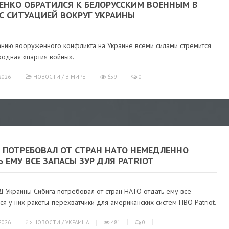
ЕНКО ОБРАТИЛСЯ К БЕЛОРУССКИМ ВОЕННЫМ В
С СИТУАЦИЕЙ ВОКРУГ УКРАИНЫ
анию вооруженного конфликта на Украине всеми силами стремится
одная «партия войны».
2026
НОВОСТИ
/
В МИРЕ
659
0
А ПОТРЕБОВАЛ ОТ СТРАН НАТО НЕМЕДЛЕННО
 ЕМУ ВСЕ ЗАПАСЫ ЗУР ДЛЯ PATRIOT
Д Украины Сибига потребовал от стран НАТО отдать ему все
я у них ракеты-перехватчики для американских систем ПВО Patriot.
2026
НОВОСТИ
/
УКРАИНА
481
0