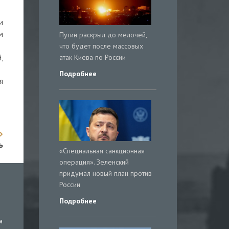
и
м
Путин раскрыл до мелочей,
что будет после массовых
атак Киева по России
,
Подробнее
я
ь
«Специальная санкционная
операция». Зеленский
придумал новый план против
России
Подробнее
я