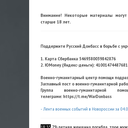
Внимание! Некоторые материалы могут
старше 18 лет.
Поддержите Русский Донбасс в борьбе с ук
1. Карта Сбербанка 5469380039842876
2. ЮMoney (Яндекс-деньги):
41001474487681
Военно-гуманитарный центр помощи подра
Заглавный пост о военно-гуманитарной раб
Группа военно-гуманитарной по
телеграме: https://t.me/WarDonbass
- Лента военных событий в Новороссии за 04.0
18:35
79-летняя женщина погибла, трое муж