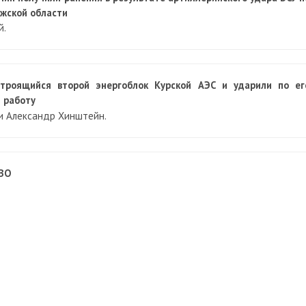
ожской области
й.
троящийся второй энергоблок Курской АЭС и ударили по ег
 работу
и Александр Хинштейн.
СВО