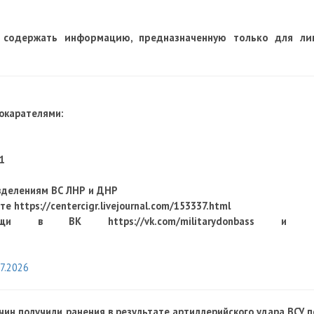
 содержать информацию, предназначенную только для ли
рокарателями:
1
зделениям ВС ЛНР и ДНР
оте
https://centercigr.livejournal.com/153337.html
мощи в ВК https://vk.com/militarydonbass и 
7.2026
чин получили ранения в результате артиллерийского удара ВСУ п