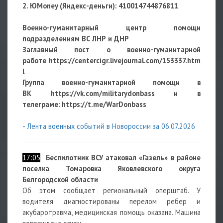
2. ЮMoney (Яндекс-деньги):
410014744876811
Военно-гуманитарный центр помощи
подразделениям ВС ЛНР и ДНР
Заглавный пост о военно-гуманитарной
работе
https://centercigr.livejournal.com/153337.htm
l
Группа военно-гуманитарной помощи в
ВК https://vk.com/militarydonbass и в
телеграме: https://t.me/WarDonbass
- Лента военных событий в Новороссии за 06.07.2026
17:05
Беспилотник ВСУ атаковал «Газель» в районе
поселка Томаровка Яковлевского округа
Белгородской области
Об этом сообщает региональный оперштаб. У
водителя диагностированы перелом ребер и
акубаротравма, медицинская помощь оказана. Машина