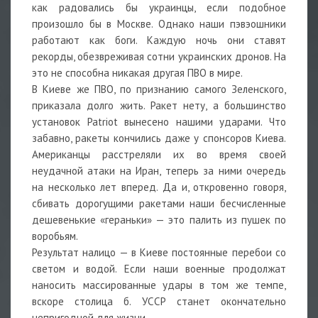
как радовались бы украинцы, если подобное
произошло бы в Москве. Однако наши пэвэошники
работают как боги. Каждую ночь они ставят
рекорды, обезвреживая сотни украинских дронов. На
это не способна никакая другая ПВО в мире.
В Киеве же ПВО, по признанию самого Зеленского,
приказала долго жить. Ракет нету, а большинство
установок Patriot вынесено нашими ударами. Что
забавно, ракеты кончились даже у спонсоров Киева.
Американцы расстреляли их во время своей
неудачной атаки на Иран, теперь за ними очередь
на несколько лет вперед. Да и, откровенно говоря,
сбивать дорогущими ракетами наши бесчисленные
дешевенькие «гераньки» — это палить из пушек по
воробьям.
Результат налицо — в Киеве постоянные перебои со
светом и водой. Если наши военные продолжат
наносить массированные удары в том же темпе,
вскоре столица б. УССР станет окончательно
непригодной для жизни.