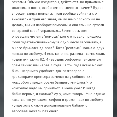
рекламы. Обычно кредиторы, действительно прижавшие
должника к ногтю, особо сим не светятся - зачем? Будет
в Греции завтра полная ж... или вообще война - а кто
виноват? - А хрен его знает, мы-то ничо плохого им не
делали, мы им наоборот помогали, а они сами не сумели
со страной своей управиться... Зачем весь свет
оповещать что енту "помощь" долго и трудно пришлось
"облагодетельствованному" в одно место засовывать, а
он все брыкался да орал? Такая "реклама" - палка о двух
концах по-любому. И есть, конечно, разница - семнадцать
ярдов или ажник 82. И - вводить реформы пенсионную
прям сейчас, или через 3 года. За три года всяко может
быть - например удобного для разговоров с
кредиторами премьера заменят на удобного для
мордобоя с кредиторами бывшего минфина. Что
конкретно надо им принять-то в июле уже? И когда
бабки первые, и сколько? Ау-у, коментаторы! Мне однако
кажется, что уж ежели дефолт и грексит, дак по-любому
лучше хоть с каким дополнительным баблом от
европеев, нежели без оного...