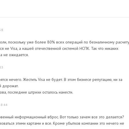
58
роли, поскольку уже более 80% всех операций по безналичному расчет
ся не Visa, а нашей отечественной системой НСПК. Так что никаких
sa не ожидается.
33
ся нечего. Жестить Visa не будет. В этом бизнесе репутацию, ни за
ей дорожат.
ова, последние штрихи осталось нанести.
18:44
овенный информационный вброс. Вот только зачем все это делается?
оваться этими картами и все. Кроме убытков компании это нечего не