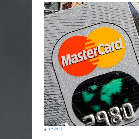
©
AP 2015