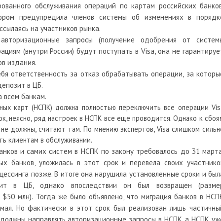
рованного обслуживания операций по картам российских банков
тором предупредила членов системы об изменениях в порядк
ссылаясь на участников рынка.
 авторизационные запросы (получение одобрения от систем
циям (внутри России) будут поступать в Visa, она не гарантируе
ов издания.
себя ответственность за отказ обрабатывать операции, за которы
епозит в ЦБ.
 всем банкам.
ных карт (НСПК) должна полностью переключить все операции Vis
ок, неясно, ряд настроек в НСПК все еще проводится. Однако к сбоя
не должны, считают там. По мнению экспертов, Visa слишком сильн
ть клиентам в обслуживании.
нков и самих систем в НСПК по закону требовалось до 31 марта
ых банков, уложилась в этот срок и перевела своих участнико
цессинга позже. В итоге она нарушила установленные сроки и был
зит в ЦБ, однако впоследствии он был возвращен (разме
 $50 млн). Тогда же было объявлено, что миграция банков в НСП
мая. Но фактически в этот срок был реализован лишь частичны
 должны направлять авторизационные запросы в НСПК, а НСПК уж