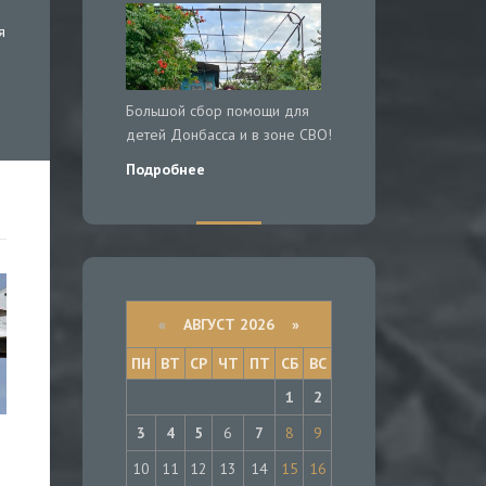
я
Большой сбор помощи для
детей Донбасса и в зоне СВО!
Подробнее
«
АВГУСТ 2026 »
ПН
ВТ
СР
ЧТ
ПТ
СБ
ВС
1
2
3
4
5
6
7
8
9
10
11
12
13
14
15
16