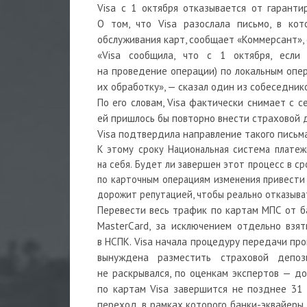
Visa с 1 октября отказывается от гаранти
О том, что Visa разослала письмо, в ко
обслуживания карт, сообщает «Коммерсант», 
«Visa сообщила, что с 1 октября, если
на проведение операции) по локальным опера
их обработку», — сказал один из собеседник
По его словам, Visa фактически снимает с 
ей пришлось бы повторно внести страховой д
Visa подтвердила направление такого письма
К этому сроку Национальная система платеж
на себя. Будет ли завершен этот процесс в ср
по карточным операциям изменения привести 
дорожит репутацией, чтобы реально отказыва
Перевести весь трафик по картам МПС от ба
MasterCard, за исключением отдельно взят
в НСПК. Visa начала процедуру передачи про
вынуждена разместить страховой депо
не раскрывался, по оценкам экспертов — до
по картам Visa завершится не позднее 31 
переход, в рамках которого банки-эквайеры