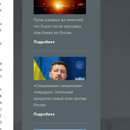
.
е
Путин раскрыл до мелочей,
ы
что будет после массовых
т
атак Киева по России
Подробнее
е
a
м
о
«Специальная санкционная
.
операция». Зеленский
в
придумал новый план против
а
России
р
Подробнее
К
й
е