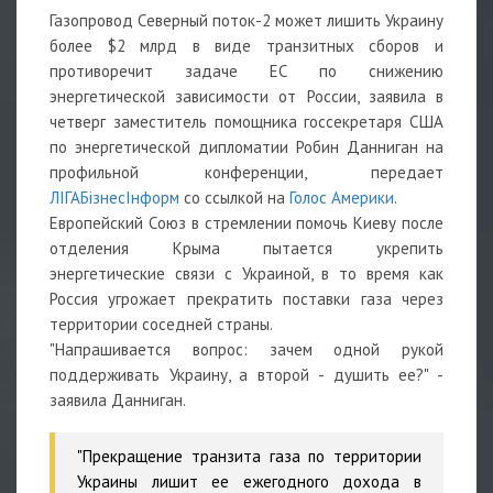
Газопровод Северный поток-2 может лишить Украину
более $2 млрд в виде транзитных сборов и
противоречит задаче ЕС по снижению
энергетической зависимости от России, заявила в
четверг заместитель помощника госсекретаря США
по энергетической дипломатии Робин Данниган на
профильной конференции, передает
ЛIГАБiзнесIнформ
со ссылкой на
Голос Америки
.
Европейский Союз в стремлении помочь Киеву после
отделения Крыма пытается укрепить
энергетические связи с Украиной, в то время как
Россия угрожает прекратить поставки газа через
территории соседней страны.
"Напрашивается вопрос: зачем одной рукой
поддерживать Украину, а второй - душить ее?" -
заявила Данниган.
"Прекращение транзита газа по территории
Украины лишит ее ежегодного дохода в