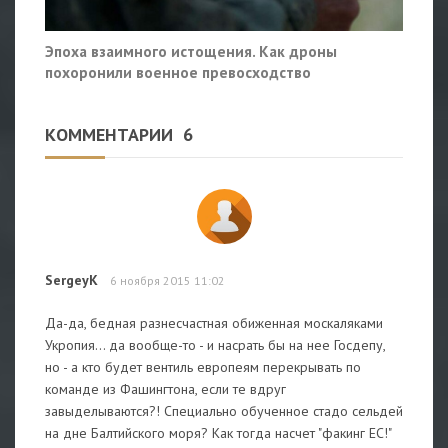
Эпоха взаимного истощения. Как дроны
похоронили военное превосходство
КОММЕНТАРИИ
6
SergeyK
6 ноября 2015 11:02
Да-да, бедная разнесчастная обиженная москаляками
Укропия... да вообще-то - и насрать бы на нее Госдепу,
но - а кто будет вентиль европеям перекрывать по
команде из Фашингтона, если те вдруг
завыделываются?! Специально обученное стадо сельдей
на дне Балтийского моря? Как тогда насчет "факинг ЕС!"