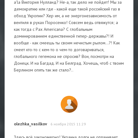
a'la Виктория Нулланд? Не-а, так дело не пойдет! Мы за
демократию или где - какой еще такой российский газ в
обход Укропии? Хер им, а не энергонезависимость от
вентиля в руках Поросенко! Совсем ведь отвяжутся; а
как тогда с Pax Americana? С глобальным
доминированием единственной гипер-державы?! И
вообще - как смеешь ты своим нечистым рылом...?! Как
смеет кто-то с кем-то о чем-то договариваться,
глобального гегемона не спросив? Вон, посмотри на
Донецк. И на Багдад. И на Белград. Хочешь, чтоб с твоим
Берлином опять так же стало?..
olezhka_vasilkov
6 ноября 2015 11:29
Здесь всё закономерно! Украина долги не оплачивает,