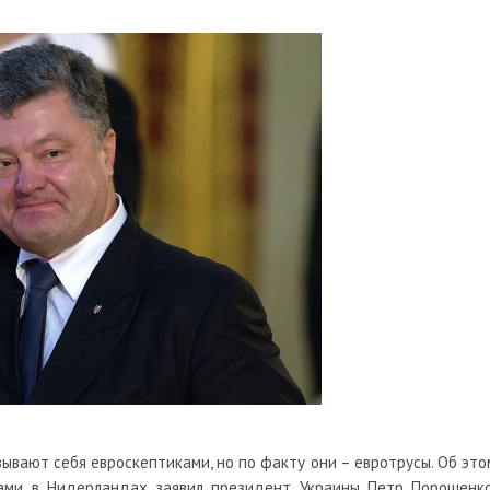
зывают себя евроскептиками, но по факту они – евротрусы. Об это
ами в Нидерландах заявил президент Украины Петр Порошенко