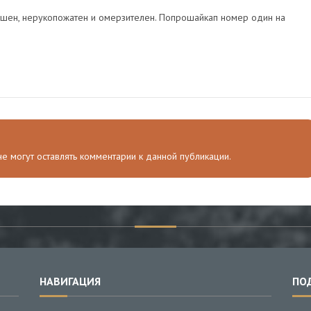
ешен, нерукопожатен и омерзителен. Попрошайкап номер один на
 не могут оставлять комментарии к данной публикации.
НАВИГАЦИЯ
ПО