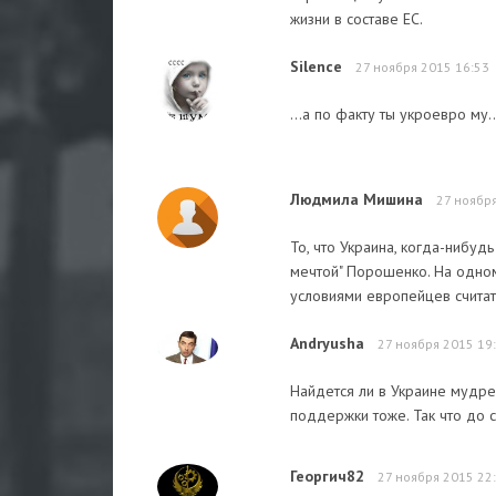
жизни в составе ЕС.
Silence
27 ноября 2015 16:53
...а по факту ты укроевро му...
Людмила Мишина
27 ноябр
То, что Украина, когда-нибуд
мечтой" Порошенко. На одном
условиями европейцев считат
Andryusha
27 ноября 2015 19
Найдется ли в Украине мудрец
поддержки тоже. Так что до 
Георгич82
27 ноября 2015 22