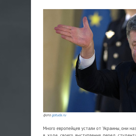
фото
gotuda.ru
Много европейцев устали от Украины, они на
в ходе своего выступления перед студент