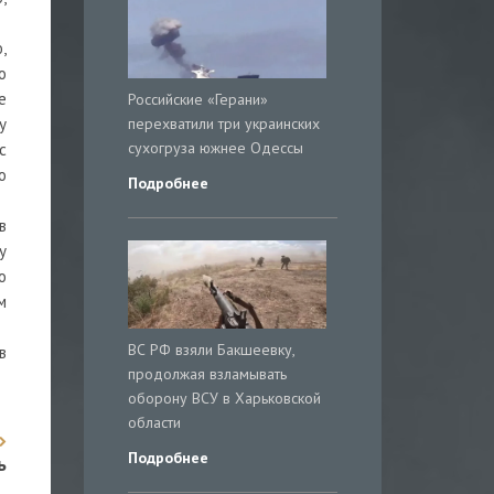
,
о
е
Российские «Герани»
перехватили три украинских
у
сухогруза южнее Одессы
с
о
Подробнее
в
у
о
м
ВС РФ взяли Бакшеевку,
в
продолжая взламывать
оборону ВСУ в Харьковской
области
Подробнее
ь