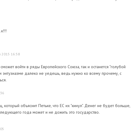
к!!!
я 2015 16:58
ь сможет войти в ряды Европейского Союза, так и останется "голубой
 энтузиазме далеко не уедешь, ведь нужно ко всему прочему, с
ься.
:36
, который объяснит Петьке, что ЕС их "кинул". Денег не будет больше,
следующего года может и не дожить это государство.
:05