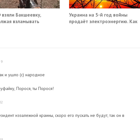
 взяли Бакшеевку,
Украина на 5-й год войны
лжая взламывать
продаёт электроэнергию. Как
ну ВСУ в Харьковской
так?
ти
59
ак и ушло (с) народное
уфайку, Порося, ты Порося!
02
зидент нэзалежной краины, скоро его пускать не будут, так он в
03