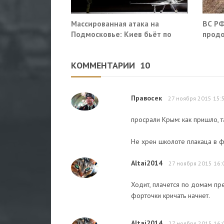
Массированная атака на
ВС РФ
Подмосковье: Киев бьёт по
продо
гражданской инфраструктуре
оборо
облас
КОММЕНТАРИИ
10
Правосек
27 ноября 2015 15:
просрали Крым: как пришло, т
Не хрен школоте плакаца в ф
Altai2014
27 ноября 2015 16:
Ходит, плачется по домам пре
форточки кричать начнет.
Altai2014
27 ноября 2015 16: