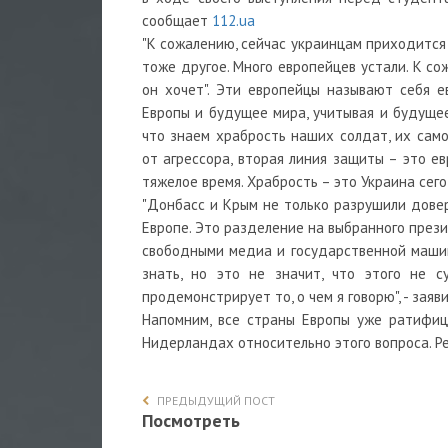
сообщает
112.ua
"К сожалению, сейчас украинцам приходится 
тоже другое. Много европейцев устали. К со
он хочет". Эти европейцы называют себя е
Европы и будущее мира, учитывая и будущее
что знаем храбрость наших солдат, их само
от агрессора, вторая линия защиты – это е
тяжелое время. Храбрость – это Украина сего
"Донбасс и Крым не только разрушили дове
Европе. Это разделение на выбранного през
свободными медиа и государственной машино
знать, но это не значит, что этого не 
продемонстрирует то, о чем я говорю", - заяв
Напомним, все страны Европы уже ратифиц
Нидерландах относительно этого вопроса. Р
ПРЕДЫДУЩИЙ ПОСТ
Посмотреть