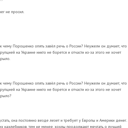
нег не просил.
 к чему Порошенко опять завёл речь о России? Неужели он думает, что
ррупцией на Украине никто не борется и отчасти из-за этого не хочет
крыло.
 к чему Порошенко опять завёл речь о России? Неужели он думает, что
ррупцией на Украине никто не борется и отчасти из-за этого не хочет
крыло?
стать, она постоянно везде лезет и требует у Европы и Америки денег.
их нахлебников, тем не менее, хохлы продолжают мечтать о лучшей