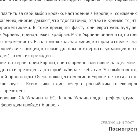
платить за свой выбор кровью. Настроение в Европе, к сожалению
жалению, многие думают, что "достаточно, отдайте Кремлю то, чт
вроскептиками. В тоже время, по факту, они евротрусы. Будуще
 Украины, принадлежит храбрым. Мы в Украине знаем это, потом
отверженность. Есть тонкая красная линия, которая отделяет на
вропейские санкции, которые должны поддержать украинцев в эт
дня", - отметил президент.
рие на территории Европы, они сформировали новое разделение 
идента и президента, который выбирает себя сам. Это выбор межд
й пропаганды. Очень важно, что многие в Европе не хотят этог
существует. Всего лишь один вечер с российским телевизоро
ил президент.
ировали СА Украины и ЕС. Теперь Украина ждет референдума 
еферендум пройдет 6 апреля.
СЛЕДУЮЩИЙ ПОСТ
Посмотрет