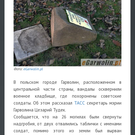
Фото:
eGarwolin.pl
В польском городе Гарволин, расположенном в
центральной части страны, вандалы осквернили
военное кладбище, где похоронены советские
солдаты. Об этом рассказал
ТАСС
секретарь мэрии
Гарволина Цезарий Тудек.
Сообщается, что на 26 могилах были свернуты
надгробия, от двух отвалились таблички с именами
солдат, помимо этого из земли был вырван