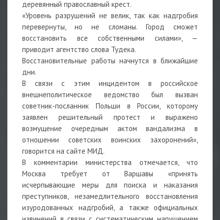
деревянный православный крест.
«Уровень разрушений не велик, так как надгробия
перевернуты, но не сломаны. Город сможет
восстановить все собственными силами», —
приводит агентство слова Тудека.
Восстановительные работы начнутся в ближайшие
дни.
В связи с этим инцидентом в российское
внешнеполитическое ведомство был вызван
советник-посланник Польши в России, которому
заявлен решительный протест и выражено
возмущение очередным актом вандализма в
отношении советских воинских захоронений»,
говорится на сайте МИД.
В комментарии министерства отмечается, что
Москва требует от Варшавы «принять
исчерпывающие меры для поиска и наказания
преступников, незамедлительного восстановления
изуродованных надгробий, а также официальных
извинений в связи с систематическим нарушением