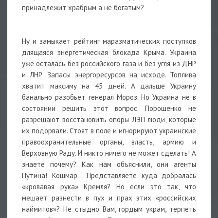
принадлежит храбрым а не богатым?
Ну и замыкает рейтинг маразматических поступков
длящаяся энергетическая блокада Крыма. Украина
уже осталась без российского газа и без угля из ДНР
и ЛНР. Запасы энергоресурсов на исходе. Топлива
хватит максиму на 45 дней. А дальше Украину
банально разобьет генерал Мороз. Но Украина не в
состоянии решить этот вопрос. Порошенко не
разрешают восстановить опоры ЛЭП люди, которые
их подорвали. Стоят в поле и игнорируют украинские
правоохранительные органы, власть, армию и
Верховную Раду. И никто ничего не может сделать! А
знаете почему? Как нам объяснили, они агенты
Путина! Кошмар… Представляете куда добралась
«кровавая рука» Кремля? Но если это так, что
мешает разнести в пух и прах этих «российских
наймитов»? Не стыдно Вам, гордым украм, терпеть