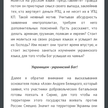
молится на русском языке. Представляете? Правда
потом он приоткрыл смысл своего выпада, заклеймив
тех, кто жертвует деньги РПЦ, а не несет их в УПЦ
КП. Такой неявный мотив. Учитывая абсурдность
заявления «митрополита», требуем от него
дополнительных пояснений. Пусть расскажет, что
делать армянам, грузинам, полякам и евреям? Стоит
им молиться на своих родных языках и услышит ли
их Господь? Или может они тратят время впустую, и
стоит экстренно заняться изучением украинского
языка, для того чтобы Бог услышал их чаянья?
Украинцам - украинский Бог!
Далее я обратил внимание на высказывания
основателя полка «Азов» Андрея Белицкого, который
заявил, что участники добровольческих батальонов
готовы поехать в Сирию, для того чтобы на
территории этого государства воевать против
России. Смешно. Значит на территории Украины они