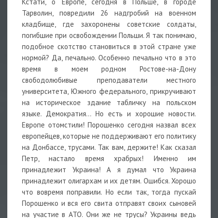
Кстати, о Европе, сегодня в Польше, в городе
Тарволин, повредили 26 надгробий на военном
кладбище, где захоронены советские солдаты,
погибшие при освобождении Польши. Я так понимаю,
подобное скотство становиться в этой стране уже
нормой? Да, печально. Особенно печально что в это
время в моем родном Ростове-на-Дону
свободолюбивые преподаватели местного
университета, Южного федерального, прикручивают
на историческое здание табличку на польском
языке. Демократия… Но есть и хорошие новости.
Европе отомстили! Порошенко сегодня назвал всех
европейцев, которые не поддерживают его политику
на Донбассе, трусами. Так вам, держите! Как сказал
Петр, настало время храбрых! Именно им
принадлежит Украина! А я думал что Украина
принадлежит олигархам и их детям. Ошибся. Хорошо
что вовремя поправили. Но если так, тогда пускай
Порошенко и вся его свита отправят своих сыновей
на участие в АТО. Они же не трусы? Украины ведь