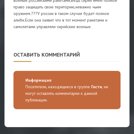
военые российскими ракетами,Ведь сирия имее полное
право защищать свою територию,неважно чьим
оружием.???У россии в таком случае будет полное
алиби.Если она заявит что в тот момент ракетами и
самолетами управляли сирийские военые.
ОСТАВИТЬ КОММЕНТАРИЙ
Информация
Посетители, находящиеся в группе
Гости
, не
могут оставлять комментарии к данной
публикации.