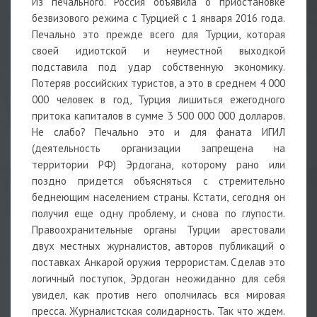
Из печального. Россия объявила о приостановке
безвизового режима с Турцией с 1 января 2016 года.
Печально это прежде всего для Турции, которая
своей идиотской и неуместной выходкой
подставила под удар собственную экономику.
Потеряв российских туристов, а это в среднем 4 000
000 человек в год, Турция лишиться ежегодного
притока капиталов в сумме 3 500 000 000 долларов.
Не слабо? Печально это и для фаната ИГИЛ
(деятельность организации запрещена на
территории РФ) Эрдогана, которому рано или
поздно придется объясняться с стремительно
беднеющим населением страны. Кстати, сегодня он
получил еще одну проблему, и снова по глупости.
Правоохранительные органы Турции арестовали
двух местных журналистов, авторов публикаций о
поставках Анкарой оружия террористам. Сделав это
логичный поступок, Эрдоган неожиданно для себя
увидел, как против него ополчилась вся мировая
пресса. Журналистская солидарность. Так что ждем.