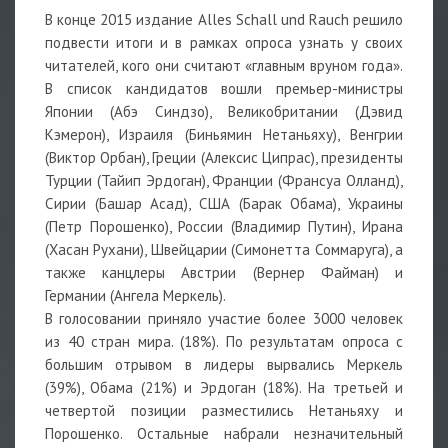
В конце 2015 издание Alles Schall und Rauch решило
подвести итоги и в рамках опроса узнать у своих
читателей, кого они считают «главным вруном года».
В список кандидатов вошли премьер-министры
Японии (Абэ Синдзо), Великобритании (Дэвид
Кэмерон), Израиля (Биньямин Нетаньяху), Венгрии
(Виктор Орбан), Греции (Алексис Ципрас), президенты
Турции (Тайип Эрдоган), Франции (Франсуа Олланд),
Сирии (Башар Асад), США (Барак Обама), Украины
(Петр Порошенко), России (Владимир Путин), Ирана
(Хасан Рухани), Швейцарии (Симонетта Соммаруга), а
также канцлеры Австрии (Вернер Файман) и
Германии (Ангела Меркель).
В голосовании приняло участие более 3000 человек
из 40 стран мира. (18%). По результатам опроса с
большим отрывом в лидеры вырвались Меркель
(39%), Обама (21%) и Эрдоган (18%). На третьей и
четвертой позиции разместились Нетаньяху и
Порошенко. Остальные набрали незначительный