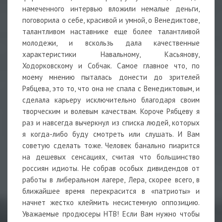
намеченного интервью вложили немалые деньги,
поговорила о себе, красивой и умной, о Венедиктове,
талантливом наставнике еще более талантливой
молодежи, и вскользь дала качественные
характеристики Навальному, Касьянову,
Ходорковскому и Собчак. Самое главное что, по
моему мнению пыталась донести до зрителей
Рябцева, это то, что она не спала с Венедиктовым, и
сделала карьеру исключительно благодаря своим
творческим и волевым качествам. Короче Рябцеву я
раз и навсегда вычеркнул из списка людей, которых
я когда-либо буду смотреть или слушать. И Вам
советую сделать тоже. Человек банально пиарится
на дешевых сенсациях, считая что большинство
россиян идиоты. Не собрав особых дивидендов от
работы в либеральном лагере, Лера, скорее всего, в
ближайшее время перекрасится в «патриоты» и
начнет жестко клеймить несистемную оппозицию.
Уважаемые продюсеры НТВ! Если Вам нужно чтобы