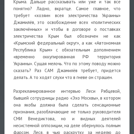
Крыма. Дальше рассказывать или уже и так все
понятно? Ладно, вкратце. Самое главное, что
требует «хозяин всея электричества Украины»
Джамилёв, это освобождение всех «политических
заключённых» и чтобы в договоре о поставках
электричества Крым был обозначен не как
«Крымский федеральный округ», а как «Автономная
Республика Крым» с обязательным дополнением
«временно оккупированная РФ территория
Украины». Сущая мелочь. Что по этому поводу можно
сказать? Раз САМ Джамилёв требует, придется
делать. А то ходят слухи что в гневе он страшен.
Разрекламированное интервью Леси Рябцевой,
бывшей сотрудницы радио «Эхо Москвы», в котором
она якобы должна была сделать сенсационные
признания, разоблачающие не только руководителя
СМИ Венедиктова, но и видных деятелей
несистемной оппозиции, на деле обернулось полным
фарсом. Леся, в чью раскрутку за неделю до