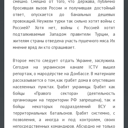
смешно. Смешно от того, что держава, публично
бросившая вызов России и получившая достойный
ответ, опускается до банальных дешевых
провокаций. Неужели турки так сильно хотят войны с
Россией? Хотя нет, войны с Россией хотят
подталкиваемые Западом правители Турции, а
жителям страны отведена участь пушечного мяса. Их
мнение вряд ли кто спрашивает.
Второе место следует отдать Украине, заслужила.
Сегодня на украинском канале ICTV вышел
репортаж, о мародёрстве на Донбассе. В материале
рассказывается о том, как грабят дома в опустевших
населенных пунктах. Грабят украинцы. Грабят как
бойцы «Правого сектора» (деятельность
организации на территории РФ запрещена), так и
бойцы некоторых подразделений ВСУ и
территориальных батальонов. Грабят системно, с
позволения, а иногда и под контролем, своих
непосредственных командиров. Абсурдно не только