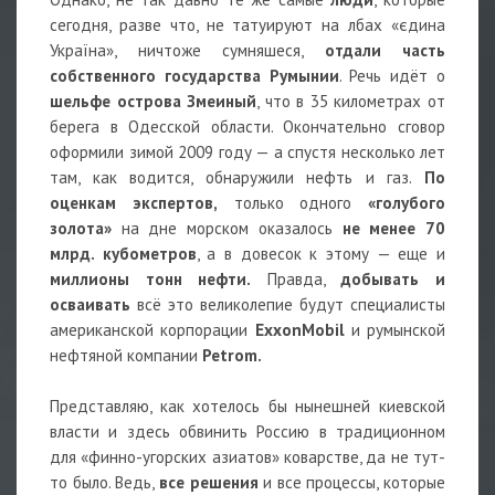
сегодня, разве что, не татуируют на лбах «єдина
Україна», ничтоже сумняшеся,
отдали часть
собственного государства Румынии
. Речь идёт о
шельфе острова Змеиный
, что в 35 километрах от
берега в Одесской области. Окончательно сговор
оформили зимой 2009 году — а спустя несколько лет
там, как водится, обнаружили нефть и газ.
По
оценкам экспертов,
только одного
«голубого
золота»
на дне морском оказалось
не менее 70
млрд. кубометров
, а в довесок к этому — еще и
миллионы тонн нефти.
Правда,
добывать и
осваивать
всё это великолепие будут специалисты
американской корпорации
ExxonMobil
и румынской
нефтяной компании
Petrom.
Представляю, как хотелось бы нынешней киевской
власти и здесь обвинить Россию в традиционном
для «финно-угорских азиатов» коварстве, да не тут-
то было. Ведь,
все решения
и все процессы, которые