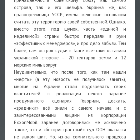
принадлежность Советскому Союзу как самого
острова, так и его шельфа. Украина же, как
правопреемница УССР, имела железные основания
считать эту территорию своей собственной. Однако,
вместо этого, под шумок, часть «единой и
неделимой» страны быстро передали в руки
«эффективных менеджеров», и про дело забыли. Тем
более, сам остров судьи в Гааге всё-таки оставили
украинской стороне – 20 гектаров земли и 12
морских миль вокруг.
Неудивительно, что после того, как там нашли
«нефть» (а эту новость не получилось замять),
многие на Украине стали подозревать своих
властителей в реализации некого заранее
продуманного сценария. Говорили, дескать,
«зрадники» всё знали с самого начала и с
заинтересованными лицами из корпорации
ExxonMobil заранее договорились. Не исключено
также, что и «беспристрастный» суд ООН оказался
не лыком шит. Но, из-за сомнительного процесса