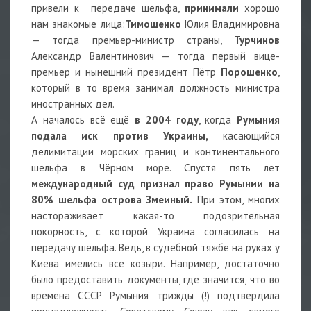
привели к передаче шельфа,
принимали
хорошо
нам знакомые лица:
Тимошенко
Юлия Владимировна
— тогда премьер-министр страны,
Турчинов
Александр Валентинович — тогда первый вице-
премьер и нынешний президент Пётр
Порошенко
,
который в то время занимал должность министра
иностранных дел.
А началось всё ещё
в 2004 году
, когда
Румыния
подала иск против Украины,
касающийся
делимитации морских границ и континентального
шельфа в Чёрном море. Спустя пять лет
международный суд признал право Румынии на
80% шельфа острова Змеиный.
При этом, многих
настораживает какая-то подозрительная
покорность, с которой Украина согласилась на
передачу шельфа. Ведь, в судебной тяжбе на руках у
Киева имелись все козыри. Например, достаточно
было предоставить документы, где значится, что во
времена СССР Румыния трижды (!) подтвердила