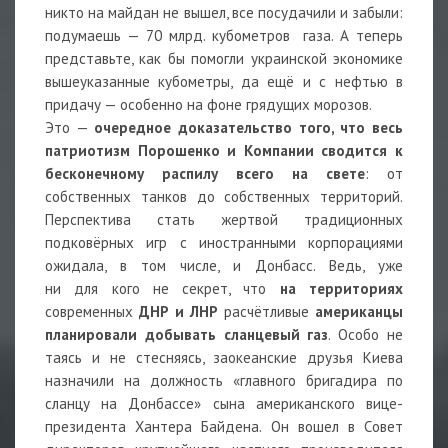
никто на майдан не вышел, все посудачили и забыли:
подумаешь — 70 млрд. кубометров газа. А теперь
представьте, как бы помогли украинской экономике
вышеуказанные кубометры, да ещё и с нефтью в
придачу — особенно на фоне грядущих морозов.
Это —
очередное доказательство того, что весь
патриотизм Порошенко и Компании сводится к
бесконечному распилу всего на свете
: от
собственных танков до собственных территорий.
Перспектива стать жертвой традиционных
подковёрных игр с иностранными корпорациями
ожидала, в том числе, и Донбасс. Ведь, уже
ни для кого не секрет, что
на территориях
современных
ДНР и ЛНР
расчётливые
американцы
планировали добывать сланцевый газ
. Особо не
таясь и не стесняясь, заокеанские друзья Киева
назначили на должность «главного бригадира по
сланцу на Донбассе» сына американского вице-
президента Хантера Байдена. Он вошел в Совет