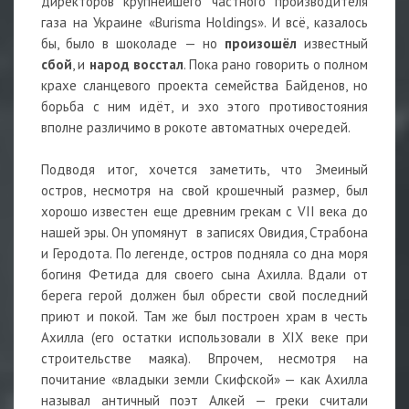
директоров крупнейшего частного производителя
газа на Украине «Burisma Holdings». И всё, казалось
бы, было в шоколаде — но
произошёл
известный
сбой
, и
народ восстал
. Пока рано говорить о полном
крахе сланцевого проекта семейства Байденов, но
борьба с ним идёт, и эхо этого противостояния
вполне различимо в рокоте автоматных очередей.
Подводя итог, хочется заметить, что Змеиный
остров, несмотря на свой крошечный размер, был
хорошо известен еще древним грекам с VII века до
нашей эры. Он упомянут в записях Овидия, Страбона
и Геродота. По легенде, остров подняла со дна моря
богиня Фетида для своего сына Ахилла. Вдали от
берега герой должен был обрести свой последний
приют и покой. Там же был построен храм в честь
Ахилла (его остатки использовали в XIX веке при
строительстве маяка). Впрочем, несмотря на
почитание «владыки земли Скифской» — как Ахилла
называл античный поэт Алкей — греки считали