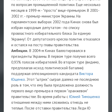
по вопросам промышленной политики. Еще несколько
месяцев в 1999-м - "просто" вице-премьером. В 2001-
2002 гг. - премьер-министром Украины. На
парламентских выборах 2002 года Кинах снова был
избран народным депутатом - по списку
провластного избирательного блока За единую
Украину!. От депутатского кресла политик отказался
и остался на посту главы правительства.
Амбиции.
В 2004-м Кинах баллотировался в
президенты Украины. В первом туре получил всего
0,93% голосов избирателей. Во втором туре (видимо,
предполагая исход политической баталии)
поддержал оппозиционного кандидата
Виктора
Ющенко
. Этот "штрих" сыграл далеко не последнюю
роль в том, что ему была предложена должность
первого вице-премьера в первом "оранжевом"
правительстве. Во время работы с
Юлией Тимошенко
отношения между ними сложились отнюдь не
теплые. После отставки правительства Леди Ю