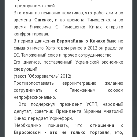
предпринимателей.
Это один из немногих политиков, что работали и во
времена Ю
щенко
, и во времена Тимошенко, и во
время Януковича. С Тимошенко Кинах открыто
конфронтировал.
В период движения
Евромайдан о Кинахе
было не
слышно ничего. Хотя годом ранее в 2012 он радел за
ЕС, Таможенный союз и прочее сотрудничество.
Его диагноз, поставленный Украинской экономике
следующий:
(текст "Обозреватель" 2012)
Противопоставлять евроинтеграцию желанию
сотрудничать с Таможенным союзом
непрофессионально.
Это подчеркнул президент УСПП, народный
депутат, советник Президента Украины Анатолий
Кинах, передает Укринформ.
"Необходимо понимать, что
отношения с
Евросоюзом - это не только торговля, это,