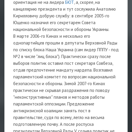
ориентация не на лидера
БЮТ
, а, скорее, на
канцелярию президента и тут сослужила Анатолию
Кирилловичу добрую службу: в сентябре 2005-го
Ющенко назначил его секретарем Совета
национальной безопасности и обороны Украины.
В марте 2006-го Кинах и несколько его
однопартийцев прошли в депутаты Верховной Рады
по списку блока Наша Украина (сам лидер ПППУ - под
№2 в числе "лиц блока"). Практически сразу после
выборов политик оставил пост секретаря Совбеза,
отдав предпочтение мандату нардепа. Возглавил
парламентский комитет по вопросам национальной
безопасности и обороны. Зимой 2007-го Кинах
практически не скрывал раздражения по поводу
"неконструктивных" планов и методов работы
парламентской оппозиции. Предложение
антикризисной коалиции занять пост в
правительстве, судя по всему, легло на весьма
подготовленную почву. А после роспуска
президентом Верховной Рады V созыва политик не