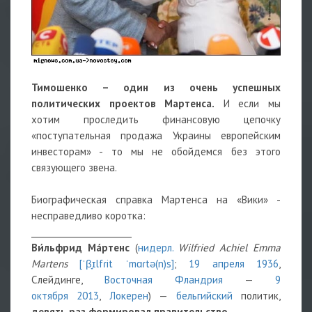
Тимошенко – один из очень успешных
политических проектов Мартенса.
И если мы
хотим проследить финансовую цепочку
«поступательная продажа Украины европейским
инвесторам» - то мы не обойдемся без этого
связующего звена.
Биографическая справка Мартенса на «Вики» -
несправедливо коротка:
________________________
Ви́льфрид Ма́ртенс
(
нидерл.
Wilfried Achiel Emma
Martens
[ˈβ̞ɪlfɾit ˈmɑɾtə(n)s]
;
19 апреля
1936
,
Слейдинге,
Восточная Фландрия
—
9
октября
2013
,
Локерен
) —
бельгийский
политик,
девять раз формировал правительство.