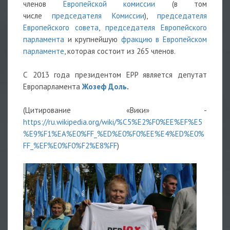
членов
Европейской комиссии
(в том
числе
председателя Комиссии
),
председателя
Европейского совета
,
председателя Европейского
парламента
и крупнейшую
фракцию в Европейском
парламенте
, которая состоит из 265 членов.
С 2013 года президентом EPP является депутат
Европарламента
Жозеф Доль
.
(Цитирование «Вики» -
https://ru.wikipedia.org/wiki/%C5%E2%F0%EE%EF%E5
%E9%F1%EA%E0%FF_%ED%E0%F0%EE%E4%ED%E0%
FF_%EF%E0%F0%F2%E8%FF
)