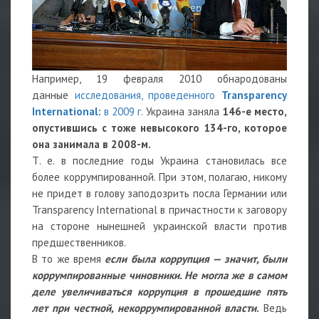
Например, 19 февраля 2010 обнародованы
данные
исследования, проведенного
Transparency
International:
в 2009 г.
Украина заняла
146-е место,
опустившись с тоже невысокого 134-го, которое
она занимала в 2008-м.
Т. е. в последние годы Украина становилась все
более коррумпированной. При этом, полагаю, никому
не придет в голову заподозрить посла Германии или
Transparency International в причастности к заговору
на стороне нынешней украинской власти против
предшественников.
В то же время
если была коррупция — значит, были
коррумпированные чиновники. Не могла же в самом
деле увеличиваться коррупция в прошедшие пять
лет при честной, некоррумпированной власти
.
Ведь