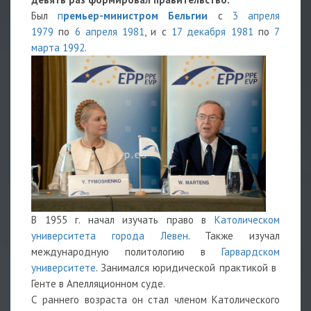
Был
п
ремьер-министром Бельгии
с
3 апреля
1979
по
6 апреля
1981
, и с
17 декабря
1981
по
7
марта
1992
.
В 1955 г. начал изучать право в
Католическом
университета города Левен
. Также изучал
международную политологию в
Гарвардском
университете
. Занимался юридической практикой в ​​
Генте в Апелляционном суде.
С раннего возраста он стал членом Католического