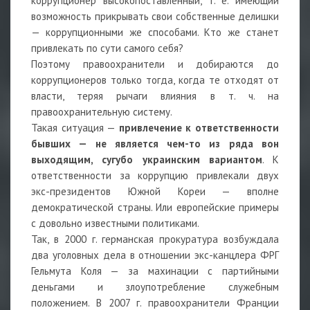
коррупционер высокопоставленный, т. е. имеющий
возможность прикрывать свои собственные делишки
— коррупционными же способами. Кто же станет
привлекать по сути самого себя?
Поэтому правоохранители и добираются до
коррупционеров только тогда, когда те отходят от
власти, теряя рычаги влияния в т. ч. на
правоохранительную систему.
Такая ситуация —
привлечение к ответственности
бывших — не является чем-то из ряда вон
выходящим, сугубо украинским вариантом
. К
ответственности за коррупцию привлекали двух
экс-президентов Южной Кореи — вполне
демократической страны. Или европейские примеры
с довольно известными политиками.
Так, в 2000 г. германская прокуратура возбуждала
два уголовных дела в отношении экс-канцлера ФРГ
Гельмута Коля — за махинации с партийными
деньгами и злоупотребление служебным
положением. В 2007 г. правоохранители Франции