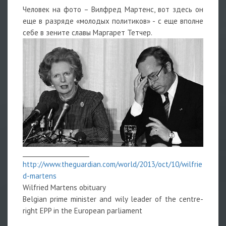
Человек на фото – Вилфред Мартенс, вот здесь он
еще в разряде «молодых политиков» - с еще вполне
себе в зените славы Маргарет Тетчер.
______________________
http://www.theguardian.com/world/2013/oct/10/wilfrie
d-martens
Wilfried Martens obituary
Belgian prime minister and wily leader of the centre-
right EPP in the European parliament
_______________________________