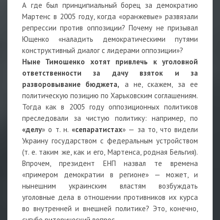
А где был принципиальный борец за демократию
Мартенс в 2005 году, когда «оранжевые» развязали
репрессии против оппозиции? Почему не призывал
Ющенко «наладить демократическими путями
конструктивный диалог с лидерами оппозиции»?
Ныне Тимошенко хотят привлечь к уголовной
ответственности за дачу взяток и за
разворовывание бюджета,
а не, скажем, за ее
политическую позицию по Харьковским соглашениям.
Тогда как в 2005 году оппозиционных политиков
преследовали за чистую политику: например, по
«делу
» о т. н.
«сепаратистах
» — за то, что видели
Украину государством с федеральным устройством
(т. е. таким же, как и его, Мартенса, родная Бельгия).
Впрочем, президент ЕНП назвал те времена
«примером демократии в регионе» — может, и
нынешним украинским властям возбуждать
уголовные дела в отношении противников их курса
во внутренней и внешней политике? Это, конечно,
сугубо риторический вопрос.