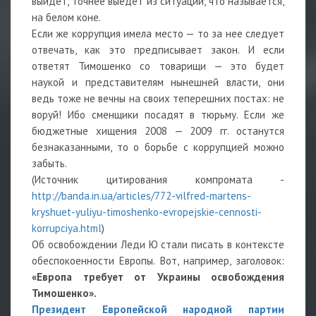
выйдет, точнее выедет из ситуации, что называется,
на белом коне.
Если же коррупция имела место — то за нее следует
отвечать, как это предписывает закон. И если
ответят Тимошенко со товарищи — это будет
наукой и представителям нынешней власти, они
ведь тоже не вечны на своих теперешних постах: не
воруй! Ибо сменщики посадят в тюрьму. Если же
бюджетные хищения 2008 — 2009 гг. останутся
безнаказанными, то о борьбе с коррупцией можно
забыть.
(Источник цитирования компромата -
http://banda.in.ua/articles/772-vilfred-martens-
kryshuet-yuliyu-timoshenko-evropejskie-cennosti-
korrupciya.html
)
Об освобождении Леди Ю стали писать в контексте
обеспокоенности Европы. Вот, например, заголовок:
«Европа требует от Украины освобождения
Тимошенко».
Президент Европейской народной партии