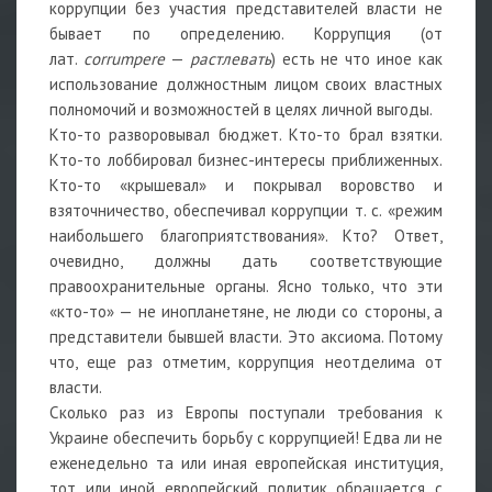
коррупции без участия представителей власти не
бывает по определению. Коррупция (от
лат.
corrumpere
—
растлевать
) есть не что иное как
использование должностным лицом своих властных
полномочий и возможностей в целях личной выгоды.
Кто-то разворовывал бюджет. Кто-то брал взятки.
Кто-то лоббировал бизнес-интересы приближенных.
Кто-то «крышевал» и покрывал воровство и
взяточничество, обеспечивал коррупции т. с. «режим
наибольшего благоприятствования». Кто? Ответ,
очевидно, должны дать соответствующие
правоохранительные органы. Ясно только, что эти
«кто-то» — не инопланетяне, не люди со стороны, а
представители бывшей власти. Это аксиома. Потому
что, еще раз отметим, коррупция неотделима от
власти.
Сколько раз из Европы поступали требования к
Украине обеспечить борьбу с коррупцией! Едва ли не
еженедельно та или иная европейская институция,
тот или иной европейский политик обращается с