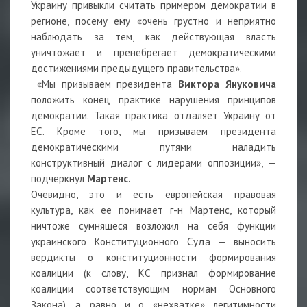
Украину привыкли считать примером демократии в
регионе, посему ему «очень грустно и неприятно
наблюдать за тем, как действующая власть
уничтожает и пренебрегает демократическими
достижениями предыдущего правительства».
«Мы призываем президента
Виктора Януковича
положить конец практике нарушения принципов
демократии. Такая практика отдаляет Украину от
ЕС. Кроме того, мы призываем президента
демократическими путями наладить
конструктивный диалог с лидерами оппозиции», —
подчеркнул
Мартенс.
Очевидно, это и есть европейская правовая
культура, как ее понимает г-н Мартенс, который
ничтоже сумняшеся возложил на себя функции
украинского Конституционного Суда — выносить
вердикты о конституционности формирования
коалиции (к слову, КС признал формирование
коалиции соответствующим нормам Основного
Закона), а равно и о «нехватке» легитимности