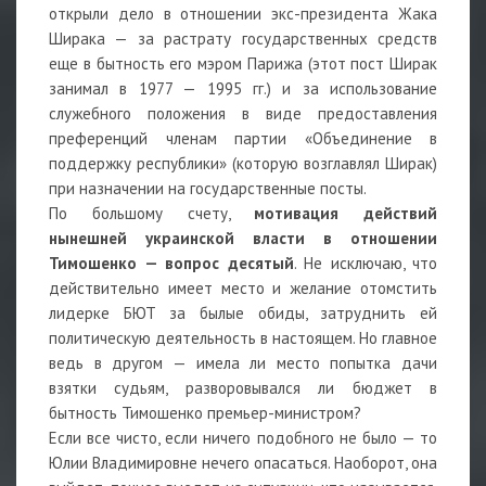
открыли дело в отношении экс-президента Жака
Ширака — за растрату государственных средств
еще в бытность его мэром Парижа (этот пост Ширак
занимал в 1977 — 1995 гг.) и за использование
служебного положения в виде предоставления
преференций членам партии «Объединение в
поддержку республики» (которую возглавлял Ширак)
при назначении на государственные посты.
По большому счету,
мотивация действий
нынешней украинской власти в отношении
Тимошенко — вопрос десятый
. Не исключаю, что
действительно имеет место и желание отомстить
лидерке БЮТ за былые обиды, затруднить ей
политическую деятельность в настоящем. Но главное
ведь в другом — имела ли место попытка дачи
взятки судьям, разворовывался ли бюджет в
бытность Тимошенко премьер-министром?
Если все чисто, если ничего подобного не было — то
Юлии Владимировне нечего опасаться. Наоборот, она