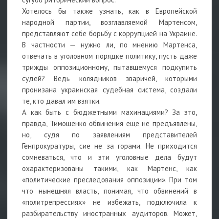
Хотелось бы также узнать, как в Европейской
народной партии, возглавляемой Мартенсом,
представляют себе борьбу с коррупцией на Украине.
В частности — нужно ли, по мнению Мартенса,
отвечать в уголовном порядке политику, пусть даже
трижды оппозиционному, пытавшемуся подкупить
судей? Ведь колядников зваричей, которыми
пронизана украинская судебная система, создали
те, кто давал им взятки.
А как быть с бюджетными махинациями? За это,
правда, Тимошенко обвинения еще не предъявлены,
но, судя по заявлениям представителей
Генпрокуратуры, сие не за горами. Не приходится
сомневаться, что и эти уголовные дела будут
охарактеризованы такими, как Мартенс, как
«политические преследования оппозиции». При том
что нынешняя власть, понимая, что обвинений в
«политрепрессиях» не избежать, подключила к
разбирательству иностранных аудиторов. Может,