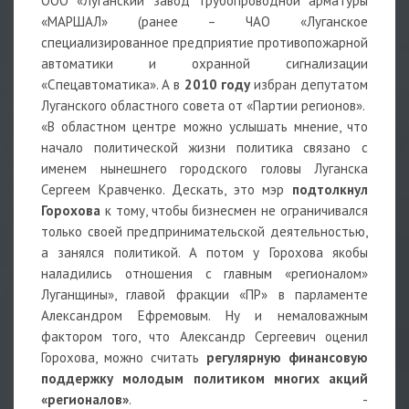
ООО «Луганский завод трубопроводной арматуры
«МАРШАЛ» (ранее – ЧАО «Луганское
специализированное предприятие противопожарной
автоматики и охранной сигнализации
«Спецавтоматика». А в
2010 году
избран депутатом
Луганского областного совета от «Партии регионов».
«В областном центре можно услышать мнение, что
начало политической жизни политика связано с
именем нынешнего городского головы Луганска
Сергеем Кравченко. Дескать, это мэр
подтолкнул
Горохова
к тому, чтобы бизнесмен не ограничивался
только своей предпринимательской деятельностью,
а занялся политикой. А потом у Горохова якобы
наладились отношения с главным «регионалом»
Луганщины», главой фракции «ПР» в парламенте
Александром Ефремовым. Ну и немаловажным
фактором того, что Александр Сергеевич оценил
Горохова, можно считать
регулярную финансовую
поддержку молодым политиком многих акций
«регионалов»
. -