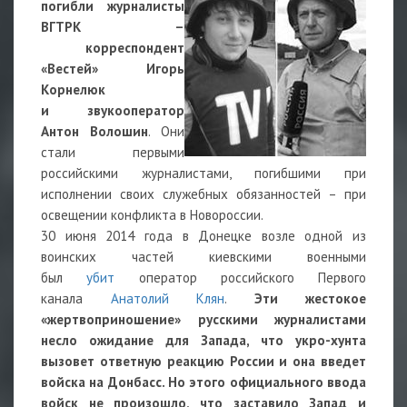
погибли журналисты
ВГТРК –
корреспондент
«Вестей» Игорь
Корнелюк
и звукооператор
Антон Волошин
. Они
стали первыми
российскими журналистами, погибшими при
исполнении своих служебных обязанностей – при
освещении конфликта в Новороссии.
30 июня 2014 года в Донецке возле одной из
воинских частей киевскими военными
был
убит
оператор российского Первого
канала
Анатолий Клян
.
Эти жестокое
«жертвоприношение» русскими журналистами
несло ожидание для Запада, что укро-хунта
вызовет ответную реакцию России и она введет
войска на Донбасс. Но этого официального ввода
войск не произошло, что заставило Запад и