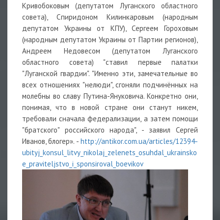
Кривобоковым (депутатом Луганского областного
совета), Спиридоном Килинкаровым (народным
депутатом Украины от КПУ), Сергеем Гороховым
(народным депутатом Украины от Партии регионов),
Андреем Недовесом (депутатом Луганского
областного совета) "ставил первые палатки
"Луганской гвардии". "Именно эти, замечательные во
всех отношениях "нелюди", сгоняли подчинённых на
молебны во славу Путина-Януковича. Конкретно они,
понимая, что в новой стране они станут никем,
требовали сначала федерализации, а затем помощи
"братского" российского народа", - заявил Сергей
Иванов, блогер». -
http://antikor.com.ua/articles/12394-
ubityj_konsul_litvy_nikolaj_zelenets_osuhdal_ukrainsko
e_praviteljstvo_i_sponsiroval_boevikov