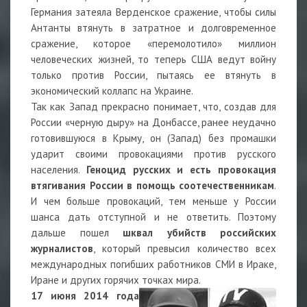
Германия затеяла Верденское сражение, чтобы силы
Антанты втянуть в затратное и долговременное
сражение, которое «перемолотило» миллион
человеческих жизней, то теперь США ведут войну
только против России, пытаясь ее втянуть в
экономический коллапс на Украине.
Так как Запад прекрасно понимает, что, создав для
России «черную дыру» на Донбассе, ранее неудачно
готовившуюся в Крыму, он (Запад) без промашки
ударит своими провокациями против русского
населения.
Геноцид русских и есть провокация
втягивания России в помощь соотечественникам
.
И чем больше провокаций, тем меньше у России
шанса дать отступной и не ответить. Поэтому
дальше пошел
шквал убийств российских
журналистов
, который превысил количество всех
международных погибших работников СМИ в Ираке,
Иране и других горячих точках мира.
17 июня 2014 года