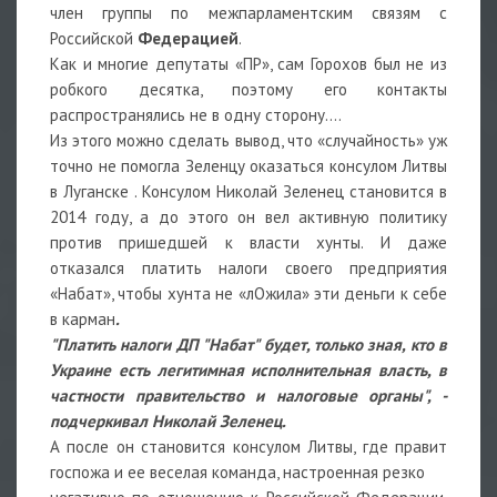
член группы по межпарламентским связям с
Российской
Федерацией
.
Как и многие депутаты «ПР», сам Горохов был не из
робкого десятка, поэтому его контакты
распространялись не в одну сторону….
Из этого можно сделать вывод, что «случайность» уж
точно не помогла Зеленцу оказаться консулом Литвы
в Луганске . Консулом Николай Зеленец становится в
2014 году, а до этого он вел активную политику
против пришедшей к власти хунты. И даже
отказался платить налоги своего предприятия
«Набат», чтобы хунта не «лОжила» эти деньги к себе
в карман
.
"Платить налоги ДП "Набат" будет, только зная, кто в
Украине есть легитимная исполнительная власть, в
частности правительство и налоговые органы", -
подчеркивал Николай Зеленец.
А после он становится консулом Литвы, где правит
госпожа и ее веселая команда, настроенная резко