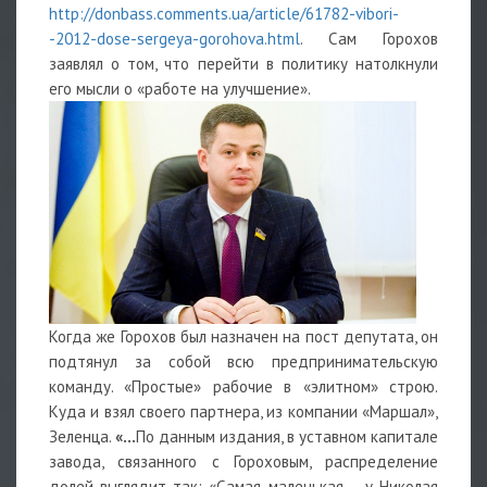
http://donbass.comments.ua/article/61782-vibori-
-2012-dose-sergeya-gorohova.html
. Сам Горохов
заявлял о том, что перейти в политику натолкнули
его мысли о «работе на улучшение».
Когда же Горохов был назначен на пост депутата, он
подтянул за собой всю предпринимательскую
команду. «Простые» рабочие в «элитном» строю.
Куда и взял своего партнера, из компании «Маршал»,
Зеленца.
«…
По данным издания, в уставном капитале
завода, связанного с Гороховым, распределение
долей выглядит так: «Самая маленькая – у Николая