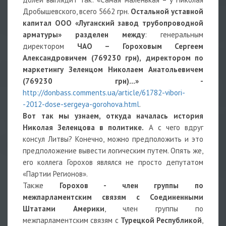
Дробышевского, всего 5662 грн.
Остальной уставной
капитал ООО «Луганский завод трубопроводной
арматуры» разделен между
: генеральным
директором
ЧАО – Гороховым Сергеем
Александровичем (769230 грн),
директором по
маркетингу Зеленцом Николаем Анатольевичем
(769230 грн)…» -
http://donbass.comments.ua/article/61782-vibori-
-2012-dose-sergeya-gorohova.html
.
Вот так мы узнаем, откуда началась история
Николая Зеленцова в политике.
А с чего вдруг
консул Литвы? Конечно, можно предположить и это
предположение вывести логическим путем. Опять же,
его коллега Горохов являлся не просто депутатом
«Партии Регионов».
Также
Горохов - член группы по
межпарламентским связям с Соединенными
Штатами Америки
, член группы по
межпарламентским связям с
Турецкой Республикой
,