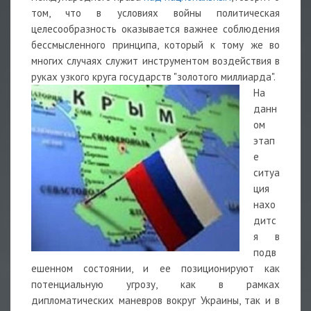
том, что в условиях войны политическая
целесообразность оказывается важнее соблюдения
бессмысленного принципа, который к тому же во
многих случаях служит инструментом воздействия в
руках узкого круга государств "золотого миллиарда".
На
данн
ом
этап
е
ситуа
ция
нахо
дитс
я в
подв
ешенном состоянии, и ее позиционируют как
потенциальную угрозу, как в рамках
дипломатических маневров вокруг Украины, так и в