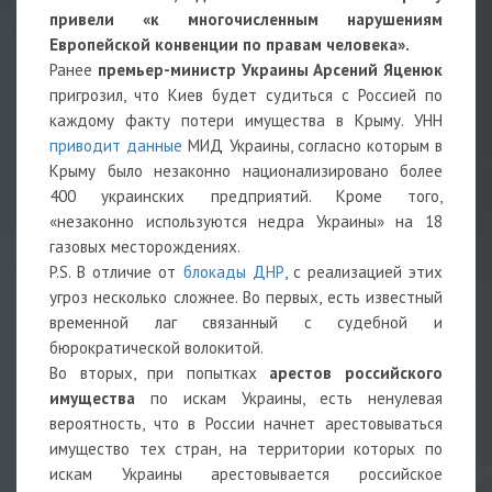
привели «к многочисленным нарушениям
Европейской конвенции по правам человека».
Ранее
премьер-министр Украины Арсений Яценюк
пригрозил, что Киев будет судиться с Россией по
каждому факту потери имущества в Крыму. УНН
приводит данные
МИД Украины, согласно которым в
Крыму было незаконно национализировано более
400 украинских предприятий. Кроме того,
«незаконно используются недра Украины» на 18
газовых месторождениях.
P.S. В отличие от
блокады ДНР
, с реализацией этих
угроз несколько сложнее. Во первых, есть известный
временной лаг связанный с судебной и
бюрократической волокитой.
Во вторых, при попытках
арестов российского
имущества
по искам Украины, есть ненулевая
вероятность, что в России начнет арестовываться
имущество тех стран, на территории которых по
искам Украины арестовывается российское