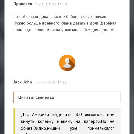
Правосек
3 июня 2015 13:20
во-во! низззя давать чистое бабло - скрысятничают.
Нужно больше военного хлама давать в долг. Двойная
польза:долг+экономия на утилизации. Все для фронту!
Jack_John
3 июня 2015 14:29
Цитата: Свенельд
Для Америки выделить 300 лямов,как нам
кинуть копейку нищему на паперти.Но не
хочет.Видно,нищий уже примелькался