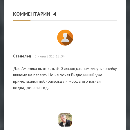
КОММЕНТАРИИ
4
Свенельд
3 июня 2015 12:04
Для Америки выделить 300 лямов,как нам кинуть копейку
нищему на паперти.Но не хочет.Видно,нищий уже
примелькался побираться,да и морда его наглая
поднадоела за год.