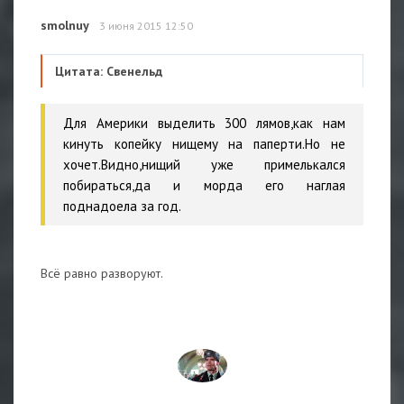
smolnuy
3 июня 2015 12:50
Цитата: Свенельд
Для Америки выделить 300 лямов,как нам
кинуть копейку нищему на паперти.Но не
хочет.Видно,нищий уже примелькался
побираться,да и морда его наглая
поднадоела за год.
Всё равно разворуют.