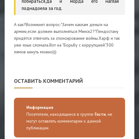
побираться,да и морда его наглая
поднадоела за год.
А как?Возникнет вопрос-"Зачем каклам деньги на
армию,если должен выполняться Минск2?"Пендостану
придётся отвечать за спонсирование войны.Харф и так
уже язык сломала.Вот на "Борьбу с коррупцией"300
лямов кинуть можно)))
ОСТАВИТЬ КОММЕНТАРИЙ
Информация
Посетители, находящиеся в группе
Гости
, не
могут оставлять комментарии к данной
публикации.