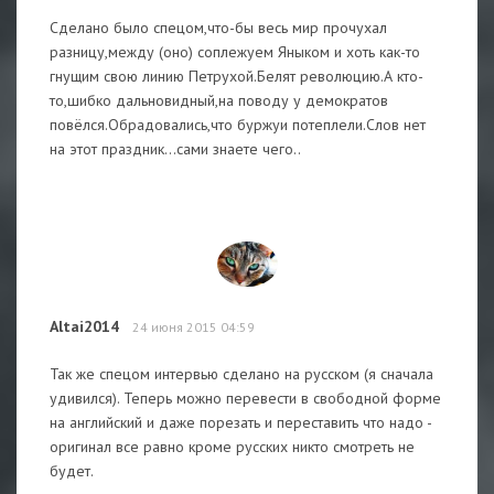
Сделано было спецом,что-бы весь мир прочухал
разницу,между (оно) соплежуем Яныком и хоть как-то
гнущим свою линию Петрухой.Белят революцию.А кто-
то,шибко дальновидный,на поводу у демократов
повёлся.Обрадовались,что буржуи потеплели.Слов нет
на этот праздник...сами знаете чего..
Altai2014
24 июня 2015 04:59
Так же спецом интервью сделано на русском (я сначала
удивился). Теперь можно перевести в свободной форме
на английский и даже порезать и переставить что надо -
оригинал все равно кроме русских никто смотреть не
будет.