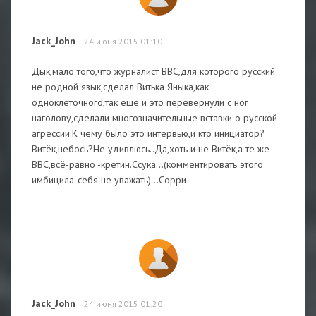
Jack_John
24 июня 2015 01:10
Дык,мало того,что журналист ВВС,для которого русский
не родной язык,сделал Витька Яныка,как
одноклеточного,так ещё и это перевернули с ног
наголову,сделали многозначительные вставки о русской
агрессии.К чему было это интервью,и кто инициатор?
Витёк,небось?Не удивлюсь..Да,хоть и не Витёк,а те же
ВВС,всё-равно -кретин.Ссука...(комментировать этого
имбицила-себя не уважать)...Сорри
Jack_John
24 июня 2015 01:20