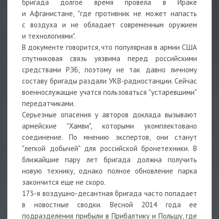
бригада долгое время провела в Ираке
и Афганистане, "где противник не может напасть
с воздуха и не обладает современным оружием
и технологиями".
В документе говорится, что популярная в армии США
спутниковая связь уязвима перед российскими
средствами РЭБ, поэтому не так давно личному
составу бригады раздали УКВ-радиостанции. Сейчас
военнослужащие учатся пользоваться "устаревшими"
передатчиками.
Серьезные опасения у авторов доклада вызывают
армейские "Хамви", которыми укомплектовано
соединение. По мнению экспертов, они станут
"легкой добычей" для российской бронетехники. В
ближайшие пару лет бригада должна получить
новую технику, однако полное обновление парка
закончится еще не скоро.
173-я воздушно-десантная бригада часто попадает
в новостные сводки. Весной 2014 года ее
подразделения прибыли в Прибалтику и Польшу, где