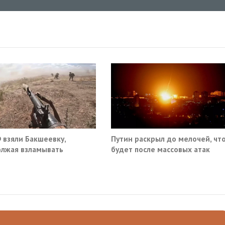
 взяли Бакшеевку,
Путин раскрыл до мелочей, чт
лжая взламывать
будет после массовых атак
ну ВСУ в Харьковской
Киева по России
ти