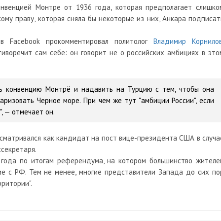
онвенцией Монтре от 1936 года, которая предполагает слишко
ому праву, которая сняла бы некоторые из них, Анкара подписат
в Facebook прокомментировал политолог
Владимир Корнило
иворечит сам себе: он говорит не о российских амбициях в это
ь конвенцию Монтрё и надавить на Турцию с тем, чтобы она
ризовать Черное море. При чем же тут "амбиции России", если
, — отмечает он.
ссматривался как кандидат на пост вице-президента США в случа
ссекретаря.
 года по итогам референдума, на котором большинство жителе
ие с РФ. Тем не менее, многие представители Запада до сих по
рритории".