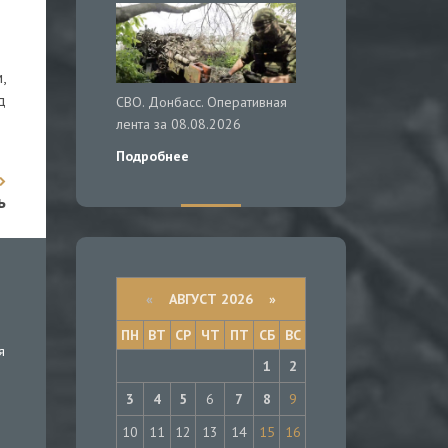
,
д
СВО. Донбасс. Оперативная
лента за 08.08.2026
Подробнее
ь
«
АВГУСТ 2026 »
ПН
ВТ
СР
ЧТ
ПТ
СБ
ВС
я
1
2
3
4
5
6
7
8
9
10
11
12
13
14
15
16