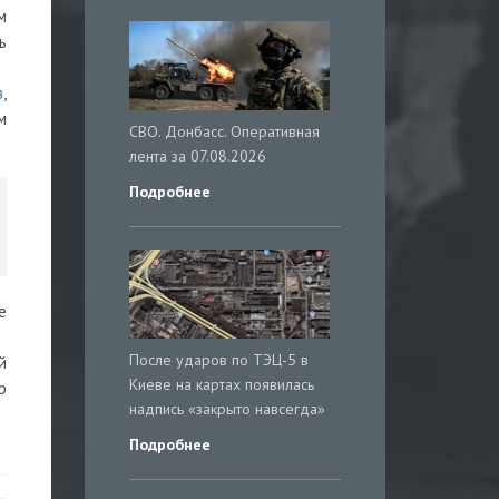
м
ь
в
,
м
СВО. Донбасс. Оперативная
лента за 07.08.2026
Подробнее
е
После ударов по ТЭЦ-5 в
й
Киеве на картах появилась
р
надпись «закрыто навсегда»
Подробнее