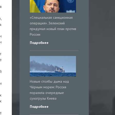
я
«Специальная санкционная
,
операция». Зеленский
ь
придумал новый план против
России
н
н
Подробнее
т
е
й
Новые столбы дыма над
и
Чёрным морем: Россия
поразила очередные
х
сухогрузы Киева
х
Подробнее
е