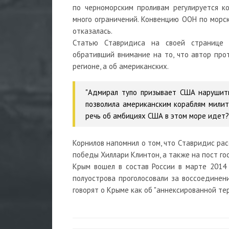
по черноморским проливам регулируется к
много ограничений. Конвенцию ООН по морск
отказалась.
Статью Ставридиса на своей странице 
обративший внимание на то, что автор прот
регионе, а об американских.
"Адмирал тупо призывает США нарушит
позволила американским кораблям милита
речь об амбициях США в этом море идет?"
Корнилов напомнил о том, что Ставридис ра
победы Хиллари Клинтон, а также на пост го
Крым вошел в состав России в марте 2014
полуострова проголосовали за воссоединен
говорят о Крыме как об "аннексированной те