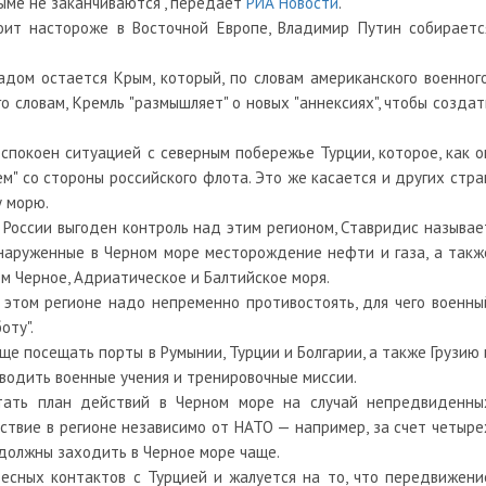
Крыме не заканчиваются", передает
РИА Новости
.
оит настороже в Восточной Европе, Владимир Путин собираетс
дом остается Крым, который, по словам американского военного
о словам, Кремль "размышляет" о новых "аннексиях", чтобы создат
покоен ситуацией с северным побережье Турции, которое, как о
м" со стороны российского флота. Это же касается и других стра
у морю.
 России выгоден контроль над этим регионом, Ставридис называе
бнаруженные в Черном море месторождение нефти и газа, а такж
 Черное, Адриатическое и Балтийское моря.
в этом регионе надо непременно противостоять, для чего военны
оту".
ще посещать порты в Румынии, Турции и Болгарии, а также Грузию 
оводить военные учения и тренировочные миссии.
отать план действий в Черном море на случай непредвиденны
тствие в регионе независимо от НАТО — например, за счет четыре
 должны заходить в Черное море чаще.
есных контактов с Турцией и жалуется на то, что передвижени