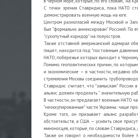
в Черном море, которые, по его словам, "на 
С точки зрения Ставридиса, пока НАТО ст
демонстрировать военную мощь на юге.
Центром разногласий между Москвой и Запа
был "формально аннексирован" Россией. По ег
"сухопутный коридор" на полуостров.
Также отставной американский адмирал обес
пишет, находится под "постоянным давление
НАТО, побережье которых выходит к Черном
Помимо геополитических причин, по которым
и экономические — в частности, недавно о
стремления Москвы соединить трубопроводом
Ставридис считает, что "замыслам" России 
альянс должен проделать " значительную раб
В частности, он предлагает военным НАТО ча
"неоккупированные" части Украины; чаще пр
Кроме того, он призывает альянс разраб
обстоятельств, а США — усилить свое прису
миноносцев, которые, по словам Ставридиса,
Также он говорит о необходимости более т